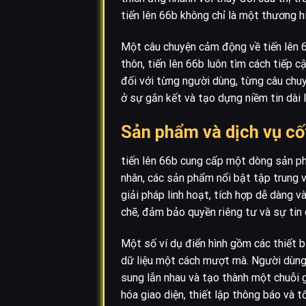
tiến lên 66b không chỉ là một thương h
Một câu chuyện cảm động về tiến lên 6
thôn, tiến lên 66b luôn tìm cách tiếp 
đối với từng người dùng, từng câu chuy
ở sự gắn kết và tạo dựng niềm tin dài l
Sản phẩm và dịch vụ cốt
tiến lên 66b cung cấp một dòng sản ph
nhân, các sản phẩm nổi bật tập trung và
giải pháp linh hoạt, tích hợp dễ dàng
chẽ, đảm bảo quyền riêng tư và sự tin
Một số ví dụ điển hình gồm các thiết b
dữ liệu một cách mượt mà. Người dùng 
sung lẫn nhau và tạo thành một chuỗi g
hóa giao diện, thiết lập thông báo và t