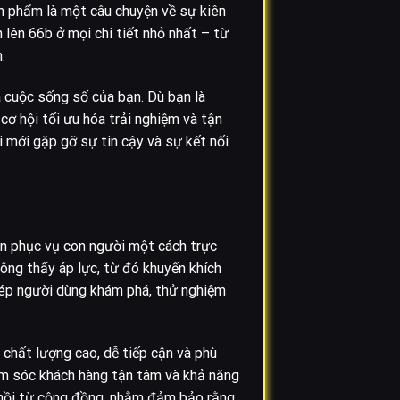
ản phẩm là một câu chuyện về sự kiên
 lên 66b ở mọi chi tiết nhỏ nhất – từ
.
a cuộc sống số của bạn. Dù bạn là
cơ hội tối ưu hóa trải nghiệm và tận
 mới gặp gỡ sự tin cậy và sự kết nối
ên phục vụ con người một cách trực
ông thấy áp lực, từ đó khuyến khích
phép người dùng khám phá, thử nghiệm
 chất lượng cao, dễ tiếp cận và phù
hăm sóc khách hàng tận tâm và khả năng
n hồi từ cộng đồng, nhằm đảm bảo rằng