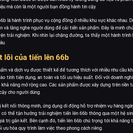
iệu mà còn là một người bạn đồng hành tin cậy.
6b là hành trình phục vụ cộng đồng ở nhiều khu vực khác nhau. D
cận và lắng nghe người dùng để cải tiến sản phẩm. Đây là minh chứ
ện trải nghiệm. Khi nhìn lại chặng đường, ta thấy một hành trình
âu.
 lõi của tiến lên 66b
ẩm và dịch vụ được thiết kế để tương thích với nhiều nhu cầu kh
o tính tiện dụng, an toàn và tối ưu hiệu suất. Đối với doanh ngh
 và khả năng mở rộng cao. Các sản phẩm được xây dựng trên nền t
 cậy cho người dùng.
ị kết nối thông minh, ứng dụng di động hỗ trợ nhiệm vụ hàng ngà
có thể tận hưởng trải nghiệm tiến lên 66b thông qua một hệ sin
iá trị gắn kết. Bên cạnh đó, tiến lên 66b chú trọng tới khả năng 
ối ưu hóa quy trình làm việc theo phong cách riêng.