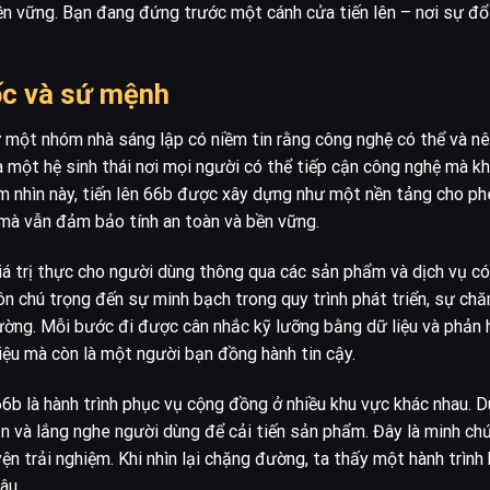
 vững. Bạn đang đứng trước một cánh cửa tiến lên – nơi sự đổi
ốc và sứ mệnh
 một nhóm nhà sáng lập có niềm tin rằng công nghệ có thể và n
 một hệ sinh thái nơi mọi người có thể tiếp cận công nghệ mà kh
tầm nhìn này, tiến lên 66b được xây dựng như một nền tảng cho 
 mà vẫn đảm bảo tính an toàn và bền vững.
iá trị thực cho người dùng thông qua các sản phẩm và dịch vụ có
uôn chú trọng đến sự minh bạch trong quy trình phát triển, sự c
trường. Mỗi bước đi được cân nhắc kỹ lưỡng bằng dữ liệu và phả
iệu mà còn là một người bạn đồng hành tin cậy.
6b là hành trình phục vụ cộng đồng ở nhiều khu vực khác nhau. D
cận và lắng nghe người dùng để cải tiến sản phẩm. Đây là minh chứ
ện trải nghiệm. Khi nhìn lại chặng đường, ta thấy một hành trình
âu.