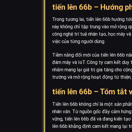
tiến lên 66b – Hướng ph
Trong tương lai, tiến lên 66b hướng tớ
này không chỉ tập trung vào mở rộng q
công nghệ trí tuệ nhân tạo, học máy và 
việc của từng người dùng.
Tiềm năng đổi mới của tiến lên 66b nằ
đám mây và IoT. Công ty cam kết duy t
nhằm mang lại giá trị gia tăng cho cộ
trường và mở rộng hoạt động từ thiện, 
tiến lên 66b – Tóm tắt 
Tiến lên 66b không chỉ là một sản phẩ
nhân văn. Từ nguồn gốc đầy cảm hứng 
vững, tiến lên 66b đã và đang kiến tạo 
lên 66b khẳng định cam kết mang lại tr