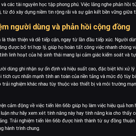
và các tài nguyên học tập phong phú. Việc lắng nghe phản hồi 
ới, từ đó xây dựng niềm tin rộng rãi và sự gắn kết bền vững giữa
hiệm người dùng và phản hồi cộng đồng
 là thân thiện và dễ tiếp cận, ngay từ lần đầu tiếp xúc. Người d
ăng được bố trí hợp lý, giúp họ hoàn tất công việc nhanh chóng và
nh linh hoạt của hệ sinh thái mang lại cảm giác kiểm soát và tự t
ười dùng ghi nhận sự ổn định và hiệu suất cao, đặc biệt khi xử l
hồi tích cực nhấn mạnh tính an toàn của nền tảng và mức độ tùy b
ó trải nghiệm khác nhau tùy thuộc vào thiết bị và môi trường mạng
yện cảm động về việc tiến lên 66b giúp họ làm việc hiệu quả hơn 
 luận như hãy xem xét tính năng này hay tính năng kia cho thấy 
tảng. Trải nghiệm tiến lên 66b được hình thành từ sự đồng thuận
g hành trình chung.