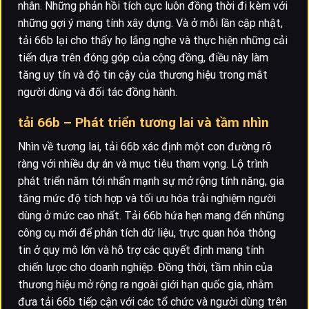
nhân. Những phản hồi tích cực luôn đồng thời đi kèm với
những gợi ý mang tính xây dựng. Và ở mỗi lần cập nhật,
tải 66b lại cho thấy họ lắng nghe và thực hiện những cải
tiến dựa trên đóng góp của cộng đồng, điều này làm
tăng uy tín và độ tin cậy của thương hiệu trong mắt
người dùng và đối tác đồng hành.
tải 66b – Phát triển tương lai và tầm nhìn
Nhìn về tương lai, tải 66b xác định một con đường rõ
ràng với nhiều dự án và mục tiêu tham vọng. Lộ trình
phát triển năm tới nhấn mạnh sự mở rộng tính năng, gia
tăng mức độ tích hợp và tối ưu hóa trải nghiệm người
dùng ở mức cao nhất. Tải 66b hứa hẹn mang đến những
công cụ mới để phân tích dữ liệu, trực quan hóa thông
tin ở quy mô lớn và hỗ trợ các quyết định mang tính
chiến lược cho doanh nghiệp. Đồng thời, tầm nhìn của
thương hiệu mở rộng ra ngoài giới hạn quốc gia, nhằm
đưa tải 66b tiếp cận với các tổ chức và người dùng trên