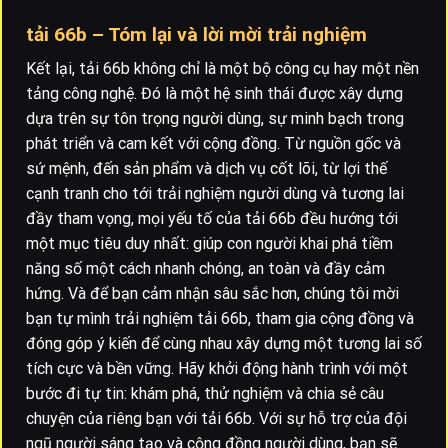
tải 66b – Tóm lại và lời mời trải nghiệm
Kết lại, tải 66b không chỉ là một bộ công cụ hay một nền
tảng công nghệ. Đó là một hệ sinh thái được xây dựng
dựa trên sự tôn trọng người dùng, sự minh bạch trong
phát triển và cam kết với cộng đồng. Từ nguồn gốc và
sứ mệnh, đến sản phẩm và dịch vụ cốt lõi, từ lợi thế
cạnh tranh cho tới trải nghiệm người dùng và tương lai
đầy tham vọng, mọi yếu tố của tải 66b đều hướng tới
một mục tiêu duy nhất: giúp con người khai phá tiềm
năng số một cách nhanh chóng, an toàn và đầy cảm
hứng. Và để bạn cảm nhận sâu sắc hơn, chúng tôi mời
bạn tự mình trải nghiệm tải 66b, tham gia cộng đồng và
đóng góp ý kiến để cùng nhau xây dựng một tương lai số
tích cực và bền vững. Hãy khởi động hành trình với một
bước đi tự tin: khám phá, thử nghiệm và chia sẻ câu
chuyện của riêng bạn với tải 66b. Với sự hỗ trợ của đội
ngũ người sáng tạo và cộng đồng người dùng, bạn sẽ