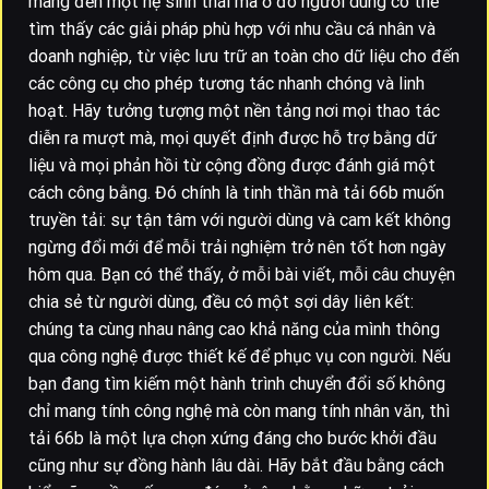
mang đến một hệ sinh thái mà ở đó người dùng có thể
tìm thấy các giải pháp phù hợp với nhu cầu cá nhân và
doanh nghiệp, từ việc lưu trữ an toàn cho dữ liệu cho đến
các công cụ cho phép tương tác nhanh chóng và linh
hoạt. Hãy tưởng tượng một nền tảng nơi mọi thao tác
diễn ra mượt mà, mọi quyết định được hỗ trợ bằng dữ
liệu và mọi phản hồi từ cộng đồng được đánh giá một
cách công bằng. Đó chính là tinh thần mà tải 66b muốn
truyền tải: sự tận tâm với người dùng và cam kết không
ngừng đổi mới để mỗi trải nghiệm trở nên tốt hơn ngày
hôm qua. Bạn có thể thấy, ở mỗi bài viết, mỗi câu chuyện
chia sẻ từ người dùng, đều có một sợi dây liên kết:
chúng ta cùng nhau nâng cao khả năng của mình thông
qua công nghệ được thiết kế để phục vụ con người. Nếu
bạn đang tìm kiếm một hành trình chuyển đổi số không
chỉ mang tính công nghệ mà còn mang tính nhân văn, thì
tải 66b là một lựa chọn xứng đáng cho bước khởi đầu
cũng như sự đồng hành lâu dài. Hãy bắt đầu bằng cách