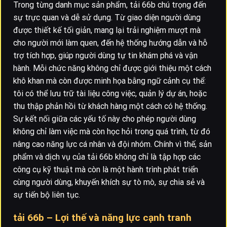
Trong từng danh mục sản phẩm, tải 66b chú trọng đến
sự trực quan và dễ sử dụng. Từ giao diện người dùng
được thiết kế tối giản, mang lại trải nghiệm mượt mà
cho người mới làm quen, đến hệ thống hướng dẫn và hỗ
trợ tích hợp, giúp người dùng tự tin khám phá và vận
hành. Mỗi chức năng không chỉ được giới thiệu một cách
khô khan mà còn được minh họa bằng ngữ cảnh cụ thể:
tôi có thể lưu trữ tài liệu công việc, quản lý dự án, hoặc
thu thập phản hồi từ khách hàng một cách có hệ thống.
Sự kết nối giữa các yếu tố này cho phép người dùng
không chỉ làm việc mà còn học hỏi trong quá trình, từ đó
nâng cao năng lực cá nhân và đội nhóm. Chính vì thế, sản
phẩm và dịch vụ của tải 66b không chỉ là tập hợp các
công cụ kỹ thuật mà còn là một hành trình phát triển
cùng người dùng, khuyến khích sự tò mò, sự chia sẻ và
sự tiến bộ liên tục.
tải 66b – Lợi thế và năng lực cạnh tranh