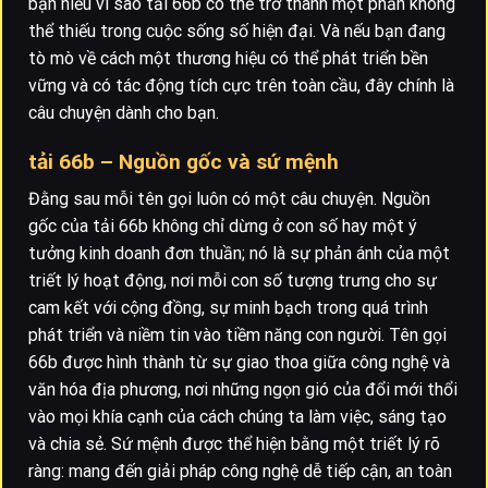
bạn hiểu vì sao tải 66b có thể trở thành một phần không
thể thiếu trong cuộc sống số hiện đại. Và nếu bạn đang
tò mò về cách một thương hiệu có thể phát triển bền
vững và có tác động tích cực trên toàn cầu, đây chính là
câu chuyện dành cho bạn.
tải 66b – Nguồn gốc và sứ mệnh
Đằng sau mỗi tên gọi luôn có một câu chuyện. Nguồn
gốc của tải 66b không chỉ dừng ở con số hay một ý
tưởng kinh doanh đơn thuần; nó là sự phản ánh của một
triết lý hoạt động, nơi mỗi con số tượng trưng cho sự
cam kết với cộng đồng, sự minh bạch trong quá trình
phát triển và niềm tin vào tiềm năng con người. Tên gọi
66b được hình thành từ sự giao thoa giữa công nghệ và
văn hóa địa phương, nơi những ngọn gió của đổi mới thổi
vào mọi khía cạnh của cách chúng ta làm việc, sáng tạo
và chia sẻ. Sứ mệnh được thể hiện bằng một triết lý rõ
ràng: mang đến giải pháp công nghệ dễ tiếp cận, an toàn