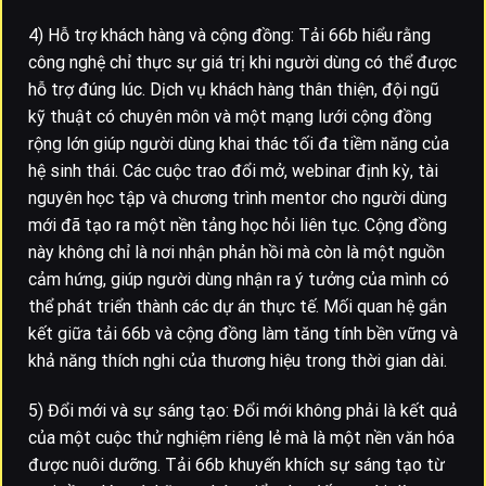
4) Hỗ trợ khách hàng và cộng đồng: Tải 66b hiểu rằng
công nghệ chỉ thực sự giá trị khi người dùng có thể được
hỗ trợ đúng lúc. Dịch vụ khách hàng thân thiện, đội ngũ
kỹ thuật có chuyên môn và một mạng lưới cộng đồng
rộng lớn giúp người dùng khai thác tối đa tiềm năng của
hệ sinh thái. Các cuộc trao đổi mở, webinar định kỳ, tài
nguyên học tập và chương trình mentor cho người dùng
mới đã tạo ra một nền tảng học hỏi liên tục. Cộng đồng
này không chỉ là nơi nhận phản hồi mà còn là một nguồn
cảm hứng, giúp người dùng nhận ra ý tưởng của mình có
thể phát triển thành các dự án thực tế. Mối quan hệ gắn
kết giữa tải 66b và cộng đồng làm tăng tính bền vững và
khả năng thích nghi của thương hiệu trong thời gian dài.
5) Đổi mới và sự sáng tạo: Đổi mới không phải là kết quả
của một cuộc thử nghiệm riêng lẻ mà là một nền văn hóa
được nuôi dưỡng. Tải 66b khuyến khích sự sáng tạo từ