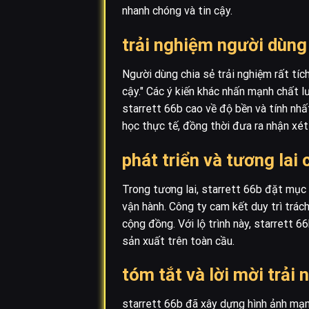
nhanh chóng và tin cậy.
trải nghiệm người dùng
Người dùng chia sẻ trải nghiệm rất tíc
cậy." Các ý kiến khác nhấn mạnh chất l
starrett 66b cao về độ bền và tính nh
học thực tế, đồng thời đưa ra nhận xét
phát triển và tương lai 
Trong tương lai, starrett 66b đặt mục
vận hành. Công ty cam kết duy trì trác
cộng đồng. Với lộ trình này, starrett 
sản xuất trên toàn cầu.
tóm tắt và lời mời trải
starrett 66b đã xây dựng hình ảnh mạnh