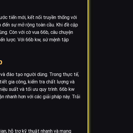
ớc tiến mới, kết nối truyền thống với
ẩn đến sự mở rộng toàn cầu. Khi đề cập
ng. Còn với cờ vua 66b, câu chuyện
ến lược. Với 66b kw, sứ mệnh tập
b
 và đào tạo người dùng. Trong thực tế,
iết gia công, kiểm tra chất lượng và
iệu suất và tối ưu quy trình. 66b kw
n nhanh hơn với các giải pháp này. Trải
gian, hỗ trợ kỹ thuật nhanh và mạng