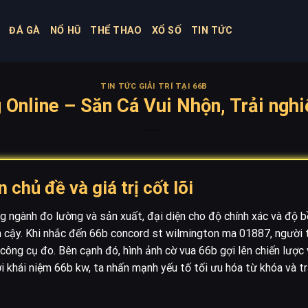
ĐÁ GÀ
NỔ HŨ
THỂ THAO
XỔ SỐ
TIN TỨC
TIN TỨC GIẢI TRÍ TẠI 66B
Online – Săn Cá Vui Nhộn, Trải nghiệ
 chủ đề và giá trị cốt lõi
ng ngành đo lường và sản xuất, đại diện cho độ chính xác và độ b
 cậy. Khi nhắc đến 66b concord st wilmington ma 01887, người ta
ông cụ đo. Bên cạnh đó, hình ảnh cờ vua 66b gợi lên chiến lược 
i khái niệm 66b kw, ta nhấn mạnh yếu tố tối ưu hóa từ khóa và t