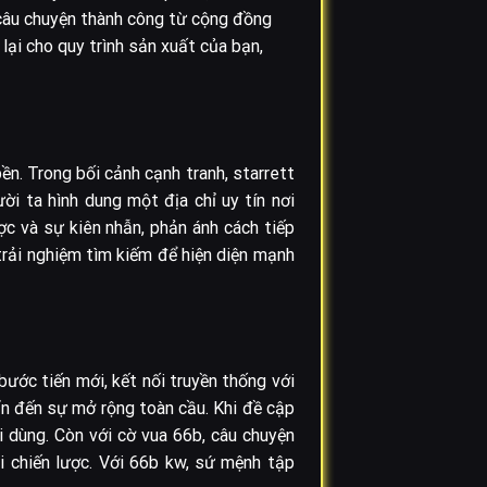
 câu chuyện thành công từ cộng đồng
lại cho quy trình sản xuất của bạn,
ền. Trong bối cảnh cạnh tranh, starrett
i ta hình dung một địa chỉ uy tín nơi
ợc và sự kiên nhẫn, phản ánh cách tiếp
trải nghiệm tìm kiếm để hiện diện mạnh
bước tiến mới, kết nối truyền thống với
uẩn đến sự mở rộng toàn cầu. Khi đề cập
dùng. Còn với cờ vua 66b, câu chuyện
 chiến lược. Với 66b kw, sứ mệnh tập