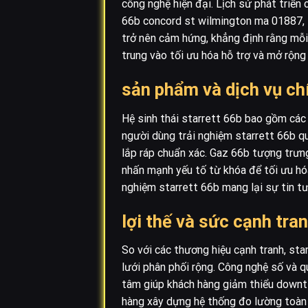
công nghệ hiện đại. Lịch sử phát triển
66b concord st wilmington ma 01887, 
trở nên cảm hứng, khẳng định rằng mỗi
trung vào tối ưu hóa hỗ trợ và mở rộng
sản phẩm và dịch vụ chí
Hệ sinh thái starrett 66b bao gồm các
người dùng trải nghiệm starrett 66b qu
lắp ráp chuẩn xác. Gaz 66b tượng trưng
nhấn mạnh yếu tố từ khóa để tối ưu hóa
nghiệm starrett 66b mang lại sự tin t
lợi thế và sức cạnh tra
So với các thương hiệu cạnh tranh, sta
lưới phân phối rộng. Công nghệ số và qu
tâm giúp khách hàng giảm thiểu downt
hàng xây dựng hệ thống đo lường toàn 