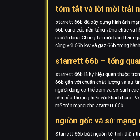
tóm tắt và lời mời trải
starrett 66b đã xây dựng hình ảnh mạnh
66b cung cấp nền tảng vững chắc và hỗ
người dùng. Chúng tôi mời bạn tham gia
cùng với 66b kw và gaz 66b trong hành 
starrett 66b – tổng quan
starrett 66b là ký hiệu quen thuộc tro
66b gắn với chuẩn chất lượng và sự tin
người dùng có thể xem và so sánh các c
cận của thương hiệu với khách hàng. Vớ
mẽ trên mạng cho starrett 66b.
nguồn gốc và sứ mạng c
Starrett 66b bắt nguồn từ tinh thần th