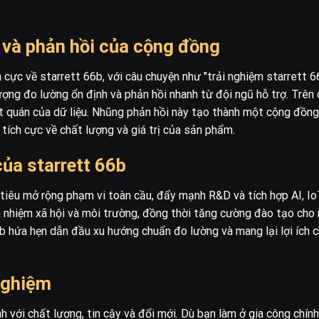
 và phản hồi của cộng đồng
h cực về starrett 66b, với câu chuyện như "trải nghiệm starrett 
ượng đo lường ổn định và phản hồi nhanh từ đội ngũ hỗ trợ. Trên 
ất quán của dữ liệu. Nhũng phản hồi này tạo thành một cộng đồng
 tích cực về chất lượng và giá trị của sản phẩm.
của starrett 66b
 tiêu mở rộng phạm vi toàn cầu, đẩy mạnh R&D và tích hợp AI, Io
h nhiệm xã hội và môi trường, đồng thời tăng cường đào tạo cho 
66b hứa hẹn dẫn đầu xu hướng chuẩn đo lường và mang lại lợi ích
 nghiệm
 với chất lượng, tin cậy và đổi mới. Dù bạn làm ở gia công chín