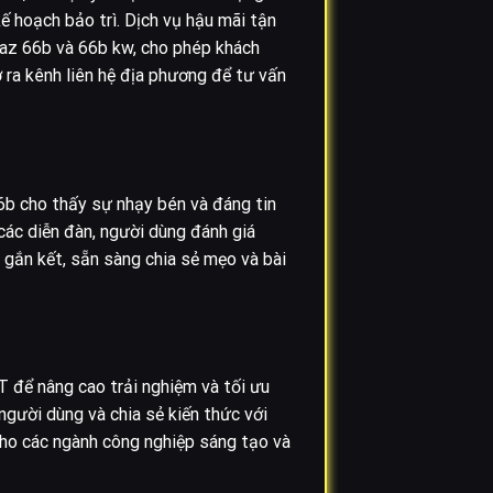
kế hoạch bảo trì. Dịch vụ hậu mãi tận
az 66b và 66b kw, cho phép khách
ra kênh liên hệ địa phương để tư vấn
66b cho thấy sự nhạy bén và đáng tin
các diễn đàn, người dùng đánh giá
 gắn kết, sẵn sàng chia sẻ mẹo và bài
T để nâng cao trải nghiệm và tối ưu
người dùng và chia sẻ kiến thức với
 cho các ngành công nghiệp sáng tạo và