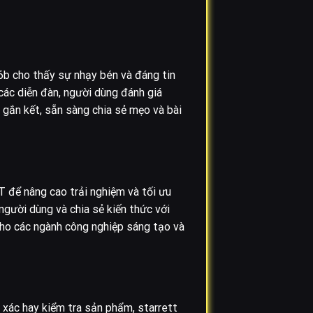
66b cho thấy sự nhạy bén và đáng tin
các diễn đàn, người dùng đánh giá
 gắn kết, sẵn sàng chia sẻ mẹo và bài
T để nâng cao trải nghiệm và tối ưu
người dùng và chia sẻ kiến thức với
 cho các ngành công nghiệp sáng tạo và
h xác hay kiểm tra sản phẩm, starrett