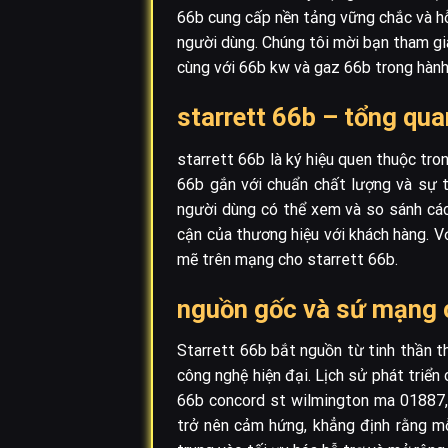
66b cung cấp nền tảng vững chắc và hỗ
người dùng. Chúng tôi mời bạn tham gia
cùng với 66b kw và gaz 66b trong hành 
starrett 66b – tổng quan
starrett 66b là ký hiệu quen thuộc tro
66b gắn với chuẩn chất lượng và sự t
người dùng có thể xem và so sánh các 
cận của thương hiệu với khách hàng. V
mẽ trên mạng cho starrett 66b.
nguồn gốc và sứ mạng c
Starrett 66b bắt nguồn từ tinh thần th
công nghệ hiện đại. Lịch sử phát triển
66b concord st wilmington ma 01887,
trở nên cảm hứng, khẳng định rằng m