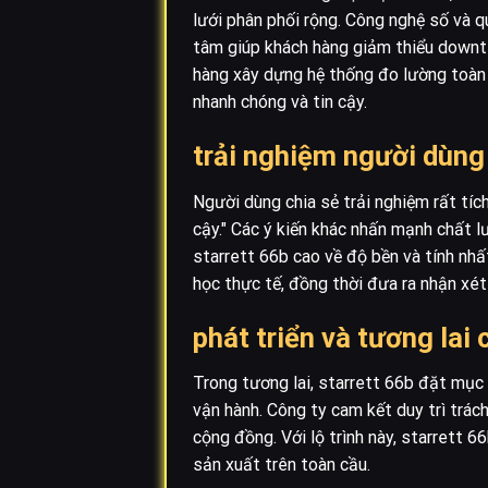
lưới phân phối rộng. Công nghệ số và qu
tâm giúp khách hàng giảm thiểu downt
hàng xây dựng hệ thống đo lường toàn 
nhanh chóng và tin cậy.
trải nghiệm người dùng
Người dùng chia sẻ trải nghiệm rất tíc
cậy." Các ý kiến khác nhấn mạnh chất l
starrett 66b cao về độ bền và tính nh
học thực tế, đồng thời đưa ra nhận xét
phát triển và tương lai 
Trong tương lai, starrett 66b đặt mục
vận hành. Công ty cam kết duy trì trác
cộng đồng. Với lộ trình này, starrett 
sản xuất trên toàn cầu.