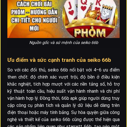
Nguồn gốc và sứ mệnh của seiko 66b
Ưu điểm và sức cạnh tranh của seiko 66b
So với các đối thủ, seiko 66b nổi bật với 4–6 ưu điểm
then chốt: độ chính xác vượt trội, độ bền ở điều kiện
khắc nghiệt, tích hợp mượt với các nền tảng số, hỗ trợ
kỹ thuật toàn cầu, hiệu suất vận hành nhanh và chi phí
vận hành hợp lý. Đồng thời, 66b apk giúp người dùng truy
cập công cụ phân tích và quản lý dữ liệu dễ dàng trên
điện thoại hoặc máy tính bảng. Sự hòa quyện giữa công
nghệ và thiết kế của seiko 66b cũng được thể hiện qua
các sản phẩm liên quan như starrett 66b, tạo nên một