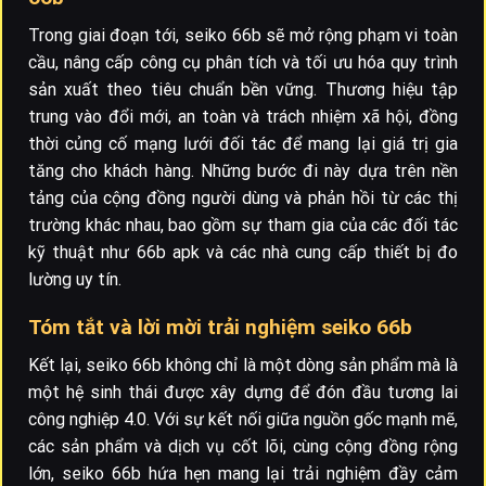
Trong giai đoạn tới, seiko 66b sẽ mở rộng phạm vi toàn
cầu, nâng cấp công cụ phân tích và tối ưu hóa quy trình
sản xuất theo tiêu chuẩn bền vững. Thương hiệu tập
trung vào đổi mới, an toàn và trách nhiệm xã hội, đồng
thời củng cố mạng lưới đối tác để mang lại giá trị gia
tăng cho khách hàng. Những bước đi này dựa trên nền
tảng của cộng đồng người dùng và phản hồi từ các thị
trường khác nhau, bao gồm sự tham gia của các đối tác
kỹ thuật như 66b apk và các nhà cung cấp thiết bị đo
lường uy tín.
Tóm tắt và lời mời trải nghiệm seiko 66b
Kết lại, seiko 66b không chỉ là một dòng sản phẩm mà là
một hệ sinh thái được xây dựng để đón đầu tương lai
công nghiệp 4.0. Với sự kết nối giữa nguồn gốc mạnh mẽ,
các sản phẩm và dịch vụ cốt lõi, cùng cộng đồng rộng
lớn, seiko 66b hứa hẹn mang lại trải nghiệm đầy cảm