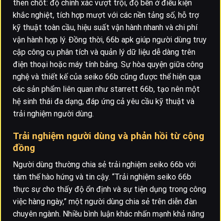
then chốt: độ chính xác vượt trội, độ bền ở điều kiện
khắc nghiệt, tích hợp mượt với các nền tảng số, hỗ trợ
kỹ thuật toàn cầu, hiệu suất vận hành nhanh và chi phí
vận hành hợp lý. Đồng thời, 66b apk giúp người dùng truy
cập công cụ phân tích và quản lý dữ liệu dễ dàng trên
điện thoại hoặc máy tính bảng. Sự hòa quyện giữa công
nghệ và thiết kế của seiko 66b cũng được thể hiện qua
các sản phẩm liên quan như starrett 66b, tạo nên một
hệ sinh thái đa dạng, đáp ứng cả yêu cầu kỹ thuật và
trải nghiệm người dùng.
Trải nghiệm người dùng và phản hồi từ cộng
đồng
Người dùng thường chia sẻ trải nghiệm seiko 66b với
tâm thế hào hứng và tin cậy. “Trải nghiệm seiko 66b
thực sự cho thấy độ ổn định và sự tiện dụng trong công
việc hàng ngày,” một người dùng chia sẻ trên diễn đàn
chuyên ngành. Nhiều bình luận khác nhấn mạnh khả năng