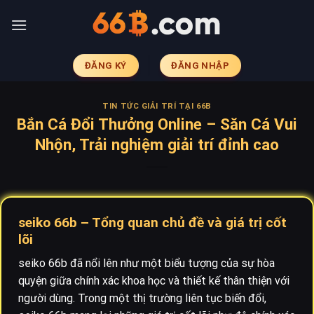
Skip
to
content
ĐĂNG KÝ
ĐĂNG NHẬP
TIN TỨC GIẢI TRÍ TẠI 66B
Bắn Cá Đổi Thưởng Online – Săn Cá Vui
Nhộn, Trải nghiệm giải trí đỉnh cao
seiko 66b – Tổng quan chủ đề và giá trị cốt
lõi
seiko 66b đã nổi lên như một biểu tượng của sự hòa
quyện giữa chính xác khoa học và thiết kế thân thiện với
người dùng. Trong một thị trường liên tục biến đổi,