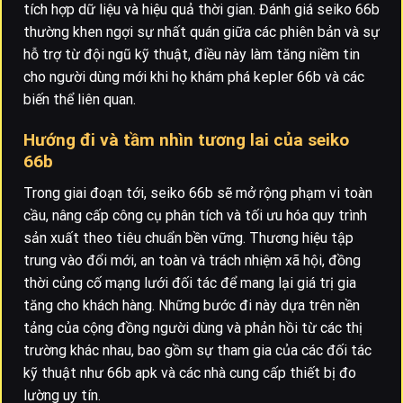
tích hợp dữ liệu và hiệu quả thời gian. Đánh giá seiko 66b
thường khen ngợi sự nhất quán giữa các phiên bản và sự
hỗ trợ từ đội ngũ kỹ thuật, điều này làm tăng niềm tin
cho người dùng mới khi họ khám phá kepler 66b và các
biến thể liên quan.
Hướng đi và tầm nhìn tương lai của seiko
66b
Trong giai đoạn tới, seiko 66b sẽ mở rộng phạm vi toàn
cầu, nâng cấp công cụ phân tích và tối ưu hóa quy trình
sản xuất theo tiêu chuẩn bền vững. Thương hiệu tập
trung vào đổi mới, an toàn và trách nhiệm xã hội, đồng
thời củng cố mạng lưới đối tác để mang lại giá trị gia
tăng cho khách hàng. Những bước đi này dựa trên nền
tảng của cộng đồng người dùng và phản hồi từ các thị
trường khác nhau, bao gồm sự tham gia của các đối tác
kỹ thuật như 66b apk và các nhà cung cấp thiết bị đo
lường uy tín.