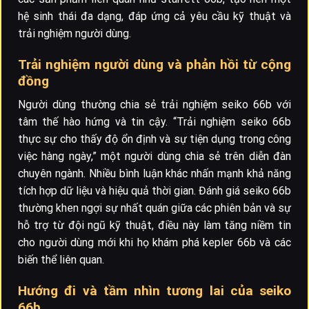
hệ sinh thái đa dạng, đáp ứng cả yêu cầu kỹ thuật và
trải nghiệm người dùng.
Trải nghiệm người dùng và phản hồi từ cộng
đồng
Người dùng thường chia sẻ trải nghiệm seiko 66b với
tâm thế hào hứng và tin cậy. “Trải nghiệm seiko 66b
thực sự cho thấy độ ổn định và sự tiện dụng trong công
việc hàng ngày,” một người dùng chia sẻ trên diễn đàn
chuyên ngành. Nhiều bình luận khác nhấn mạnh khả năng
tích hợp dữ liệu và hiệu quả thời gian. Đánh giá seiko 66b
thường khen ngợi sự nhất quán giữa các phiên bản và sự
hỗ trợ từ đội ngũ kỹ thuật, điều này làm tăng niềm tin
cho người dùng mới khi họ khám phá kepler 66b và các
biến thể liên quan.
Hướng đi và tầm nhìn tương lai của seiko
66b