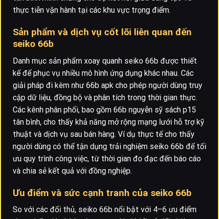
thực tiễn vận hành tại các khu vực trọng điểm.
Sản phẩm và dịch vụ cốt lõi liên quan đến
seiko 66b
Danh mục sản phẩm xoay quanh seiko 66b được thiết
kế để phục vụ nhiều mô hình ứng dụng khác nhau. Các
giải pháp đi kèm như 66b apk cho phép người dùng truy
cập dữ liệu, đồng bộ và phân tích trong thời gian thực.
Các kênh phân phối, bao gồm 66b nguyễn sỹ sách p15
tân bình, cho thấy khả năng mở rộng mạng lưới hỗ trợ kỹ
thuật và dịch vụ sau bán hàng. Ví dụ thực tế cho thấy
người dùng có thể tận dụng trải nghiệm seiko 66b để tối
ưu quy trình công việc, từ thời gian đo đạc đến báo cáo
và chia sẻ kết quả với đồng nghiệp.
Ưu điểm và sức cạnh tranh của seiko 66b
So với các đối thủ, seiko 66b nổi bật với 4–6 ưu điểm