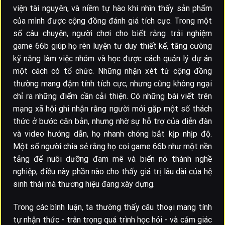
viện tài nguyên, và niềm tự hào khi nhìn thấy sản phẩm
của mình được cộng đồng đánh giá tích cực. Trong một
số câu chuyện, người chơi cho biết rằng trải nghiệm
game 66b giúp họ rèn luyện tư duy thiết kế, tăng cường
kỹ năng làm việc nhóm và học được cách quản lý dự án
một cách có tổ chức. Những nhận xét từ cộng đồng
thường mang đậm tính tích cực, nhưng cũng không ngại
chỉ ra những điểm cần cải thiện. Có những bài viết trên
mạng xã hội ghi nhận rằng người mới gặp một số thách
thức ở bước căn bản, nhưng nhờ sự hỗ trợ của diễn đàn
và video hướng dẫn, họ nhanh chóng bắt kịp nhịp độ.
Một số người chia sẻ rằng họ coi game 66b như một nền
tảng để nuôi dưỡng đam mê và biến nó thành nghề
nghiệp, điều này phần nào cho thấy giá trị lâu dài của hệ
sinh thái mà thương hiệu đang xây dựng.
Trong các bình luận, ta thường thấy câu thoại mang tính
tự nhận thức - trân trọng quá trình học hỏi - và cảm giác