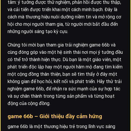
tâm: ý tưởng được thử nghiệm, phản hồi được thu thập,
và cải tiến được triển khai một cách minh bạch. Đây là
cách mà thương hiệu nuôi dưỡng niềm tin và mở rộng cơ
hội cho mọi người tham gia, từ người mới bắt đầu đến
những người sáng tạo kỳ cựu.
Chúng tôi mời bạn tham gia trải nghiệm game 66b và
cùng đóng góp vào một hệ sinh thái nơi mọi ý tưởng đều
có thể trở thành hiện thực. Dù bạn là một giáo viên, một
phát triển độc lập hay một người hâm mộ đang tìm kiếm
một cộng đồng thân thiện, bạn sẽ tìm thấy ở đây một
không gian để học hỏi, kết nối và phát triển. Hãy thử trải
nghiệm game 66b, để nhận ra sức mạnh của sự hợp tác
và sự chân thành trong từng sản phẩm và từng hoạt
động của cộng đồng.
game 66b – Giới thiệu đầy cảm hứng
game 66b là một thương hiệu trẻ trong lĩnh vực sáng