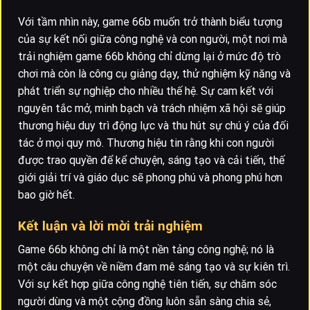
Với tầm nhìn này, game 66b muốn trở thành biểu tượng
của sự kết nối giữa công nghệ và con người, một nơi mà
trải nghiệm game 66b không chỉ dừng lại ở mức độ trò
chơi mà còn là công cụ giảng dạy, thử nghiệm kỹ năng và
phát triển sự nghiệp cho nhiều thế hệ. Sự cam kết với
nguyên tắc mở, minh bạch và trách nhiệm xã hội sẽ giúp
thương hiệu duy trì động lực và thu hút sự chú ý của đối
tác ở mọi quy mô. Thương hiệu tin rằng khi con người
được trao quyền để kể chuyện, sáng tạo và cải tiến, thế
giới giải trí và giáo dục sẽ phong phú và phong phú hơn
bao giờ hết.
Kết luận và lời mời trải nghiệm
Game 66b không chỉ là một nền tảng công nghệ; nó là
một câu chuyện về niềm đam mê sáng tạo và sự kiên trì.
Với sự kết hợp giữa công nghệ tiên tiến, sự chăm sóc
người dùng và một cộng đồng luôn sẵn sàng chia sẻ,