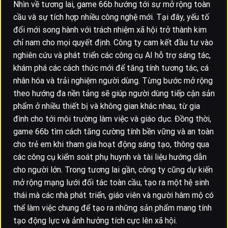
Nhìn về tương lai, game 66b hướng tới sự mở rộng toàn
cầu và sự tích hợp nhiều công nghệ mới. Tại đây, yếu tố
đổi mới song hành với trách nhiệm xã hội trở thành kim
chỉ nam cho mọi quyết định. Công ty cam kết đầu tư vào
nghiên cứu và phát triển các công cụ AI hỗ trợ sáng tác,
khám phá các cách thức mới để tăng tính tương tác, cá
nhân hóa và trải nghiệm người dùng. Từng bước mở rộng
theo hướng đa nền tảng sẽ giúp người dùng tiếp cận sản
phẩm ở nhiều thiết bị và không gian khác nhau, từ gia
đình cho tới môi trường làm việc và giáo dục. Đồng thời,
game 66b tìm cách tăng cường tính bền vững và an toàn
cho trẻ em khi tham gia hoạt động sáng tạo, thông qua
các công cụ kiểm soát phụ huynh và tài liệu hướng dẫn
cho người lớn. Trong tương lai gần, công ty cũng dự kiến
mở rộng mạng lưới đối tác toàn cầu, tạo ra một hệ sinh
thái mà các nhà phát triển, giáo viên và người hâm mộ có
thể làm việc chung để tạo ra những sản phẩm mang tính
tạo động lực và ảnh hưởng tích cực lên xã hội.