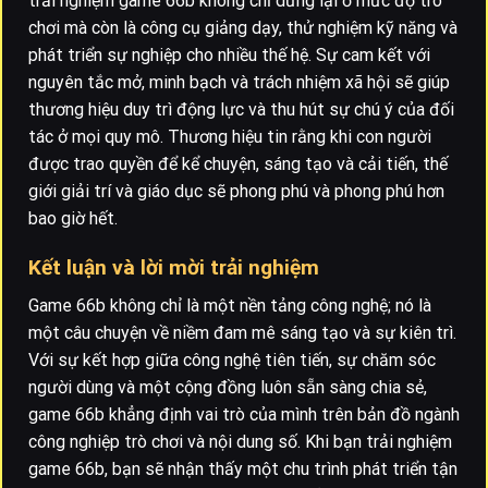
trải nghiệm game 66b không chỉ dừng lại ở mức độ trò
chơi mà còn là công cụ giảng dạy, thử nghiệm kỹ năng và
phát triển sự nghiệp cho nhiều thế hệ. Sự cam kết với
nguyên tắc mở, minh bạch và trách nhiệm xã hội sẽ giúp
thương hiệu duy trì động lực và thu hút sự chú ý của đối
tác ở mọi quy mô. Thương hiệu tin rằng khi con người
được trao quyền để kể chuyện, sáng tạo và cải tiến, thế
giới giải trí và giáo dục sẽ phong phú và phong phú hơn
bao giờ hết.
Kết luận và lời mời trải nghiệm
Game 66b không chỉ là một nền tảng công nghệ; nó là
một câu chuyện về niềm đam mê sáng tạo và sự kiên trì.
Với sự kết hợp giữa công nghệ tiên tiến, sự chăm sóc
người dùng và một cộng đồng luôn sẵn sàng chia sẻ,
game 66b khẳng định vai trò của mình trên bản đồ ngành
công nghiệp trò chơi và nội dung số. Khi bạn trải nghiệm
game 66b, bạn sẽ nhận thấy một chu trình phát triển tận