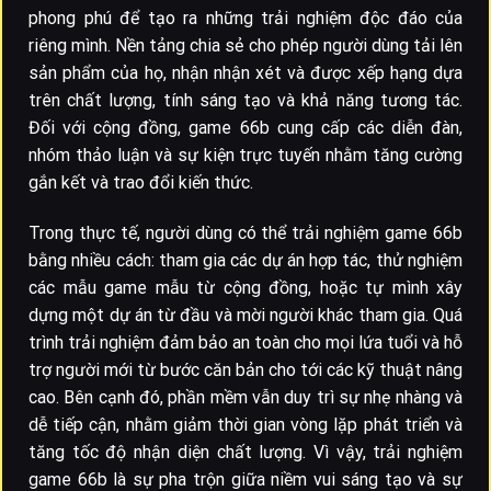
phong phú để tạo ra những trải nghiệm độc đáo của
riêng mình. Nền tảng chia sẻ cho phép người dùng tải lên
sản phẩm của họ, nhận nhận xét và được xếp hạng dựa
trên chất lượng, tính sáng tạo và khả năng tương tác.
Đối với cộng đồng, game 66b cung cấp các diễn đàn,
nhóm thảo luận và sự kiện trực tuyến nhằm tăng cường
gắn kết và trao đổi kiến thức.
Trong thực tế, người dùng có thể trải nghiệm game 66b
bằng nhiều cách: tham gia các dự án hợp tác, thử nghiệm
các mẫu game mẫu từ cộng đồng, hoặc tự mình xây
dựng một dự án từ đầu và mời người khác tham gia. Quá
trình trải nghiệm đảm bảo an toàn cho mọi lứa tuổi và hỗ
trợ người mới từ bước căn bản cho tới các kỹ thuật nâng
cao. Bên cạnh đó, phần mềm vẫn duy trì sự nhẹ nhàng và
dễ tiếp cận, nhằm giảm thời gian vòng lặp phát triển và
tăng tốc độ nhận diện chất lượng. Vì vậy, trải nghiệm
game 66b là sự pha trộn giữa niềm vui sáng tạo và sự