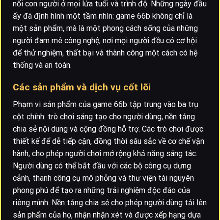
nối con người ở mọi lứa tuổi và trình độ. Những ngày đầu
ấy đã định hình một tầm nhìn: game 66b không chỉ là
một sản phẩm, mà là một phong cách sống của những
người đam mê công nghệ, nơi mọi người đều có cơ hội
để thử nghiệm, thất bại và thành công một cách có hệ
thống và an toàn.
Các sản phẩm và dịch vụ cốt lõi
Phạm vi sản phẩm của game 66b tập trung vào ba trụ
cột chính: trò chơi sáng tạo cho người dùng, nền tảng
chia sẻ nội dung và cộng đồng hỗ trợ. Các trò chơi được
thiết kế để dễ tiếp cận, đồng thời sâu sắc về cơ chế vận
hành, cho phép người chơi mở rộng khả năng sáng tác.
Người dùng có thể bắt đầu với các bộ công cụ dựng
cảnh, thanh công cụ mô phỏng và thư viện tài nguyên
phong phú để tạo ra những trải nghiệm độc đáo của
riêng mình. Nền tảng chia sẻ cho phép người dùng tải lên
sản phẩm của họ, nhận nhận xét và được xếp hạng dựa