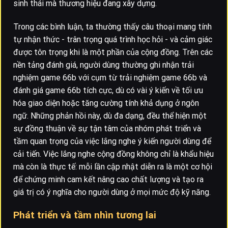
sinh thái mà thương hiệu đang xây dựng.
Trong các bình luận, ta thường thấy câu thoại mang tính
tự nhận thức - trân trọng quá trình học hỏi - và cảm giác
được tôn trọng khi là một phần của cộng đồng. Trên các
nền tảng đánh giá, người dùng thường ghi nhận trải
nghiệm game 66b với cụm từ trải nghiệm game 66b và
đánh giá game 66b tích cực, dù có vài ý kiến về tối ưu
hóa giao diện hoặc tăng cường tính khả dụng ở ngôn
ngữ. Những phản hồi này, dù đa dạng, đều thể hiện một
sự đồng thuận về sự tận tâm của nhóm phát triển và
tầm quan trọng của việc lắng nghe ý kiến người dùng để
cải tiến. Việc lắng nghe cộng đồng không chỉ là khẩu hiệu
mà còn là thực tế: mỗi lần cập nhật diễn ra là một cơ hội
để chứng minh cam kết nâng cao chất lượng và tạo ra
giá trị có ý nghĩa cho người dùng ở mọi mức độ kỹ năng.
Phát triển và tầm nhìn tương lai