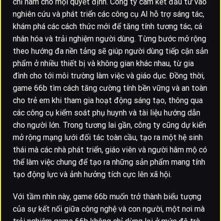
chỉ nam cho mọi quyết định. Công ty cam kết đầu tư vào
nghiên cứu và phát triển các công cụ AI hỗ trợ sáng tác,
khám phá các cách thức mới để tăng tính tương tác, cá
nhân hóa và trải nghiệm người dùng. Từng bước mở rộng
theo hướng đa nền tảng sẽ giúp người dùng tiếp cận sản
phẩm ở nhiều thiết bị và không gian khác nhau, từ gia
đình cho tới môi trường làm việc và giáo dục. Đồng thời,
game 66b tìm cách tăng cường tính bền vững và an toàn
cho trẻ em khi tham gia hoạt động sáng tạo, thông qua
các công cụ kiểm soát phụ huynh và tài liệu hướng dẫn
cho người lớn. Trong tương lai gần, công ty cũng dự kiến
mở rộng mạng lưới đối tác toàn cầu, tạo ra một hệ sinh
thái mà các nhà phát triển, giáo viên và người hâm mộ có
thể làm việc chung để tạo ra những sản phẩm mang tính
tạo động lực và ảnh hưởng tích cực lên xã hội.
Với tầm nhìn này, game 66b muốn trở thành biểu tượng
của sự kết nối giữa công nghệ và con người, một nơi mà