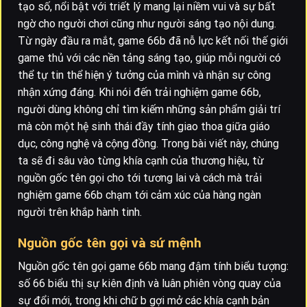
tạo số, nổi bật với triết lý mang lại niềm vui và sự bất
ngờ cho người chơi cũng như người sáng tạo nội dung.
Từ ngày đầu ra mắt, game 66b đã nỗ lực kết nối thế giới
game thủ với các nền tảng sáng tạo, giúp mỗi người có
thể tự tin thể hiện ý tưởng của mình và nhận sự công
nhận xứng đáng. Khi nói đến trải nghiệm game 66b,
người dùng không chỉ tìm kiếm những sản phẩm giải trí
mà còn một hệ sinh thái đầy tính giao thoa giữa giáo
dục, công nghệ và cộng đồng. Trong bài viết này, chúng
ta sẽ đi sâu vào từng khía cạnh của thương hiệu, từ
nguồn gốc tên gọi cho tới tương lai và cách mà trải
nghiệm game 66b chạm tới cảm xúc của hàng ngàn
người trên khắp hành tinh.
Nguồn gốc tên gọi và sứ mệnh
Nguồn gốc tên gọi game 66b mang đậm tính biểu tượng:
số 66 biểu thị sự kiên định và luân phiên vòng quay của
sự đổi mới, trong khi chữ b gợi mở các khía cạnh bản