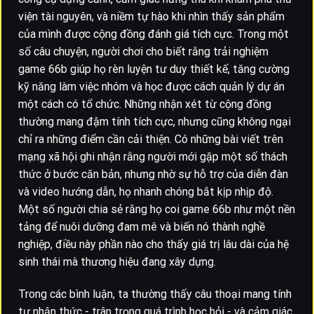
viện tài nguyên, và niềm tự hào khi nhìn thấy sản phẩm
của mình được cộng đồng đánh giá tích cực. Trong một
số câu chuyện, người chơi cho biết rằng trải nghiệm
game 66b giúp họ rèn luyện tư duy thiết kế, tăng cường
kỹ năng làm việc nhóm và học được cách quản lý dự án
một cách có tổ chức. Những nhận xét từ cộng đồng
thường mang đậm tính tích cực, nhưng cũng không ngại
chỉ ra những điểm cần cải thiện. Có những bài viết trên
mạng xã hội ghi nhận rằng người mới gặp một số thách
thức ở bước căn bản, nhưng nhờ sự hỗ trợ của diễn đàn
và video hướng dẫn, họ nhanh chóng bắt kịp nhịp độ.
Một số người chia sẻ rằng họ coi game 66b như một nền
tảng để nuôi dưỡng đam mê và biến nó thành nghề
nghiệp, điều này phần nào cho thấy giá trị lâu dài của hệ
sinh thái mà thương hiệu đang xây dựng.
Trong các bình luận, ta thường thấy câu thoại mang tính
tự nhận thức - trân trọng quá trình học hỏi - và cảm giác