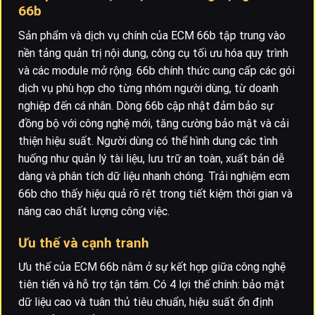
66b
Sản phẩm và dịch vụ chính của ECM 66b tập trung vào
nền tảng quản trị nội dung, công cụ tối ưu hóa quy trình
và các module mở rộng. 66b chính thức cung cấp các gói
dịch vụ phù hợp cho từng nhóm người dùng, từ doanh
nghiệp đến cá nhân. Dòng 66b cập nhật đảm bảo sự
đồng bộ với công nghệ mới, tăng cường bảo mật và cải
thiện hiệu suất. Người dùng có thể hình dung các tình
huống như quản lý tài liệu, lưu trữ an toàn, xuất bản dễ
dàng và phân tích dữ liệu nhanh chóng. Trải nghiệm ecm
66b cho thấy hiệu quả rõ rệt trong tiết kiệm thời gian và
nâng cao chất lượng công việc.
Ưu thế và cạnh tranh
Ưu thế của ECM 66b nằm ở sự kết hợp giữa công nghệ
tiên tiến và hỗ trợ tận tâm. Có 4 lợi thế chính: bảo mật
dữ liệu cao và tuân thủ tiêu chuẩn, hiệu suất ổn định