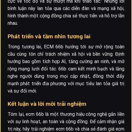
cực về tốc độ và sự mượt mà khi thao tác." Những lời
bình luận này lan tỏa qua các diễn đàn và mạng xã hội,
hình thành một cộng đồng chia sẻ thực tiễn và hỗ trợ lẫn
nhau.
Phát triển và tầm nhìn tương lai
Trong tương lai, ECM 66b hướng tới sự mở rộng toàn
cầu cùng tôn chỉ trách nhiệm xã hội và bền vững. Định
hướng bao gồm tích hợp AI, tăng cường an ninh, và mở
rộng mạng lưới đối tác. 66b cam kết minh bạch và lắng
nghe người dùng trong mọi cập nhật, đồng thời đẩy
mạnh phát triển địa phương với mục tiêu lan tỏa giá trị
và sự đổi mới.
Kết luận và lời mời trải nghiệm
Tóm lại, ecm 66b là một thương hiệu công nghệ gắn liền
với sự linh hoạt, an toàn và cộng đồng. Để cảm nhận giá
trị này, hãy trải nghiệm ecm 66b và chia sẻ đánh giá ecm