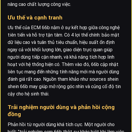
nâng cao chất lượng công việc.
Ưu thế và cạnh tranh
Ưu thế của ECM 66b nằm ở sự kết hợp giữa công nghệ
tiên tiến và hỗ trợ tận tâm. Có 4 lợi thế chính: bảo mật
dữ liệu cao và tuân thủ tiêu chuẩn, hiệu suất ổn định
ngay cả với khối lượng lớn, giao diện trực quan giúp
người dùng tiếp cận nhanh, và khả năng tích hợp linh
hoạt với hệ thống hiện có. Thêm vào đó, 66b cập nhật
liên tục mang đến những tính năng mới mà người dùng
đánh giá rất cao. Nguồn tham khảo như sources shein
shein 66b may giúp mở rộng góc nhìn và củng cố độ tin
cậy cho hệ sinh thái.
Trải nghiệm người dùng và phản hồi cộng
đồng
Phản hồi từ người dùng khá tích cực. Một người cho
biết: "trải nghiệm ecm 66b thật sự khác biệt khi làm việc