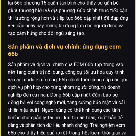
lại 66b phường 15 quận tân bình cho thấy sự gắn bó
giữa thương hiệu và địa phương. 66b chính thức tiếp cận
thị trường rộng hơn và tiếp tục 66b cập nhật để đáp ứng
yêu cầu ngày nay, mang lại động lực cho người dùng và
tạo cảm hứng cho đội ngũ sáng tạo.
Sản phẩm và dịch vụ chính: ứng dụng ecm
66b
Sản phẩm và dịch vụ chính của ECM 66b tập trung vào
nền tảng quản trị nội dung, công cụ tối ưu hóa quy trình
và các module mở rộng. 66b chính thức cung cấp các gói
dịch vụ phù hợp cho từng nhóm người dùng, từ doanh
nghiệp đến cá nhân. Dòng 66b cập nhật đảm bảo sự
đồng bộ với công nghệ mới, tăng cường bảo mật và cải
thiện hiệu suất. Người dùng có thể hình dung các tình
huống như quản lý tài liệu, lưu trữ an toàn, xuất bản dễ
dàng và phân tích dữ liệu nhanh chóng. Trải nghiệm ecm
66b cho thấy hiệu quả rõ rệt trong tiết kiệm thời gian và