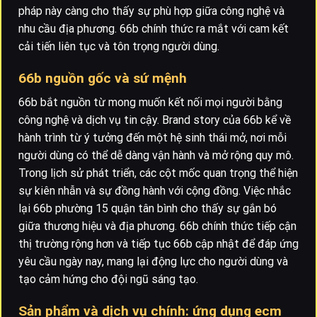
pháp này càng cho thấy sự phù hợp giữa công nghệ và
nhu cầu địa phương. 66b chính thức ra mắt với cam kết
cải tiến liên tục và tôn trọng người dùng.
66b nguồn gốc và sứ mệnh
66b bắt nguồn từ mong muốn kết nối mọi người bằng
công nghệ và dịch vụ tin cậy. Brand story của 66b kể về
hành trình từ ý tưởng đến một hệ sinh thái mở, nơi mỗi
người dùng có thể dễ dàng vận hành và mở rộng quy mô.
Trong lịch sử phát triển, các cột mốc quan trọng thể hiện
sự kiên nhẫn và sự đồng hành với cộng đồng. Việc nhắc
lại 66b phường 15 quận tân bình cho thấy sự gắn bó
giữa thương hiệu và địa phương. 66b chính thức tiếp cận
thị trường rộng hơn và tiếp tục 66b cập nhật để đáp ứng
yêu cầu ngày nay, mang lại động lực cho người dùng và
tạo cảm hứng cho đội ngũ sáng tạo.
Sản phẩm và dịch vụ chính: ứng dụng ecm