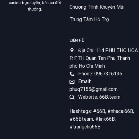
casino trực tuyến, bắn cá đổi
Chương Trình Khuyến Mãi
thưởng.
Trung Tâm Hỗ Trợ
LIÊN HỆ
Địa Chỉ: 114 PHU THO HOA
P. PTH Quan Tan Phu Thanh
pho Ho Chi Minh
Phone: 0967316136
Email:
phuq7155@gmail.com
Website: 66B.team
Hashtags: #66B, #nhacai66B,
#66Bteam, #link66B,
#trangchu66B