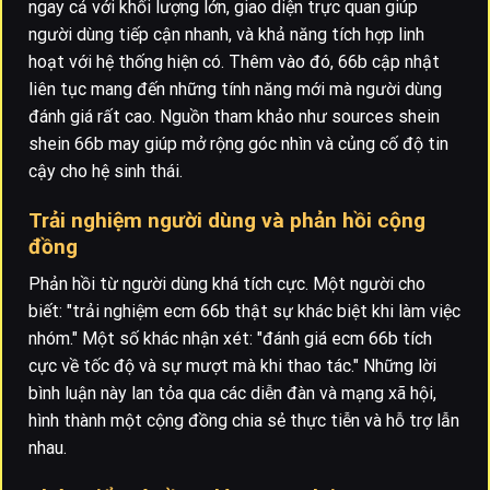
ngay cả với khối lượng lớn, giao diện trực quan giúp
người dùng tiếp cận nhanh, và khả năng tích hợp linh
hoạt với hệ thống hiện có. Thêm vào đó, 66b cập nhật
liên tục mang đến những tính năng mới mà người dùng
đánh giá rất cao. Nguồn tham khảo như sources shein
shein 66b may giúp mở rộng góc nhìn và củng cố độ tin
cậy cho hệ sinh thái.
Trải nghiệm người dùng và phản hồi cộng
đồng
Phản hồi từ người dùng khá tích cực. Một người cho
biết: "trải nghiệm ecm 66b thật sự khác biệt khi làm việc
nhóm." Một số khác nhận xét: "đánh giá ecm 66b tích
cực về tốc độ và sự mượt mà khi thao tác." Những lời
bình luận này lan tỏa qua các diễn đàn và mạng xã hội,
hình thành một cộng đồng chia sẻ thực tiễn và hỗ trợ lẫn
nhau.