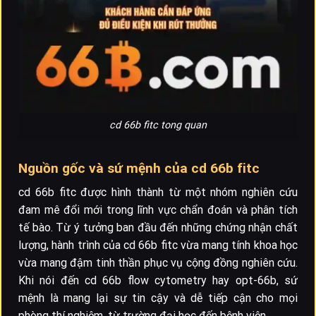
cd 66b fitc tong quan
Nguồn gốc và sứ mệnh của cd 66b fitc
cd 66b fitc được hình thành từ một nhóm nghiên cứu
đam mê đổi mới trong lĩnh vực chẩn đoán và phân tích
tế bào. Từ ý tưởng ban đầu đến những chứng nhận chất
lượng, hành trình của cd 66b fitc vừa mang tính khoa học
vừa mang đậm tinh thần phục vụ cộng đồng nghiên cứu.
Khi nói đến cd 66b flow cytometry hay opt-66b, sứ
mệnh là mang lại sự tin cậy và dễ tiếp cận cho mọi
phòng thí nghiệm, từ trường đại học đến bệnh viện.