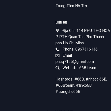
Trung Tâm Hỗ Trợ
LIÊN HỆ
Địa Chỉ: 114 PHU THO HOA
P. PTH Quan Tan Phu Thanh
pho Ho Chi Minh
Phone: 0967316136
Email:
phuq7155@gmail.com
Website: 66B.team
Hashtags: #66B, #nhacai66B,
#66Bteam, #link66B,
#trangchu66B