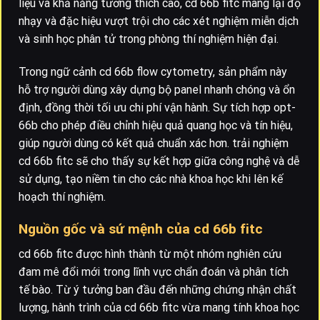
liệu và khả năng tương thích cao, cd 66b fitc mang lại độ
nhạy và đặc hiệu vượt trội cho các xét nghiệm miễn dịch
và sinh học phân tử trong phòng thí nghiệm hiện đại.
Trong ngữ cảnh cd 66b flow cytometry, sản phẩm này
hỗ trợ người dùng xây dựng bộ panel nhanh chóng và ổn
định, đồng thời tối ưu chi phí vận hành. Sự tích hợp opt-
66b cho phép điều chỉnh hiệu quả quang học và tín hiệu,
giúp người dùng có kết quả chuẩn xác hơn. trải nghiệm
cd 66b fitc sẽ cho thấy sự kết hợp giữa công nghệ và dễ
sử dụng, tạo niềm tin cho các nhà khoa học khi lên kế
hoạch thí nghiệm.
Nguồn gốc và sứ mệnh của cd 66b fitc
cd 66b fitc được hình thành từ một nhóm nghiên cứu
đam mê đổi mới trong lĩnh vực chẩn đoán và phân tích
tế bào. Từ ý tưởng ban đầu đến những chứng nhận chất
lượng, hành trình của cd 66b fitc vừa mang tính khoa học