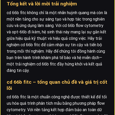
Tổng kết và lời mời trải nghiệm
cd 66b fitc không chỉ là một nhãn huỳnh quang mà còn là
một nền tảng cho sự sáng tạo và hợp tác trong nghiên
cứu và ứng dụng lâm sàng. Với cd 66b flow cytometry
và opt-66b đi kèm, hệ sinh thái này mang lại sự gắn kết
giữa hiệu quả kỹ thuật và hiệu quả công việc. Hãy trải
nghiệm cd 66b fitc để cảm nhận sự tin cậy và tiến bộ
trong mỗi thí nghiệm. Hãy để chúng tôi đồng hành cùng
bạn trên hành trình khám phá tế bào và hệ miễn dịch—
một trải nghiệm cd 66b fitc đầy hứng khởi và kết quả
đáng tin cậy.
cd 66b fitc – tổng quan chủ đề và giá trị cốt
lõi
cd 66b fitc là một chuẩn công nghệ được thiết kế để tối
ưu hóa quá trình phân tích mẫu bằng phương pháp flow
cytometry. Với nền tảng kết hợp đảm bảo an toàn dữ