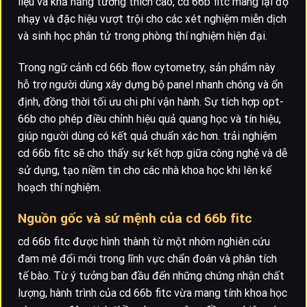
liệu và khả năng tương thích cao, cd 66b fitc mang lại độ
nhạy và đặc hiệu vượt trội cho các xét nghiệm miễn dịch
và sinh học phân tử trong phòng thí nghiệm hiện đại.
Trong ngữ cảnh cd 66b flow cytometry, sản phẩm này
hỗ trợ người dùng xây dựng bộ panel nhanh chóng và ổn
định, đồng thời tối ưu chi phí vận hành. Sự tích hợp opt-
66b cho phép điều chỉnh hiệu quả quang học và tín hiệu,
giúp người dùng có kết quả chuẩn xác hơn. trải nghiệm
cd 66b fitc sẽ cho thấy sự kết hợp giữa công nghệ và dễ
sử dụng, tạo niềm tin cho các nhà khoa học khi lên kế
hoạch thí nghiệm.
Nguồn gốc và sứ mệnh của cd 66b fitc
cd 66b fitc được hình thành từ một nhóm nghiên cứu
đam mê đổi mới trong lĩnh vực chẩn đoán và phân tích
tế bào. Từ ý tưởng ban đầu đến những chứng nhận chất
lượng, hành trình của cd 66b fitc vừa mang tính khoa học