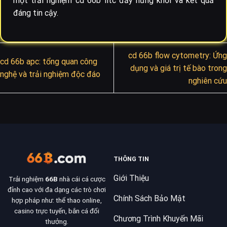
một trải nghiệm cd 66b fitc đầy hứng khởi và kết quả
đáng tin cậy.
cd 66b flow cytometry: Ứng
cd 66b apc: tổng quan công
dụng và giá trị tế bào trong
nghệ và trải nghiệm độc đáo
nghiên cứu
THÔNG TIN
Giới Thiệu
Trải nghiệm
66B
nhà cái cá cược
đỉnh cao với đa dạng các trò chơi
Chính Sách Bảo Mật
hợp pháp như: thể thao online,
casino trực tuyến, bắn cá đổi
Chương Trình Khuyến Mãi
thưởng.