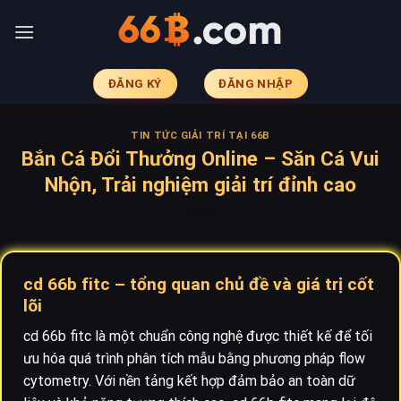
Skip
to
content
ĐĂNG KÝ
ĐĂNG NHẬP
TIN TỨC GIẢI TRÍ TẠI 66B
Bắn Cá Đổi Thưởng Online – Săn Cá Vui
Nhộn, Trải nghiệm giải trí đỉnh cao
cd 66b fitc – tổng quan chủ đề và giá trị cốt
lõi
cd 66b fitc là một chuẩn công nghệ được thiết kế để tối
ưu hóa quá trình phân tích mẫu bằng phương pháp flow
cytometry. Với nền tảng kết hợp đảm bảo an toàn dữ