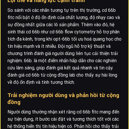
Lợi thế và năng lực cạnh tranh
So sánh với các nhãn tương tự trên thị trường, cd 66b
fitc nổi bật ở độ ổn định của chất lượng, độ nhạy cao và
sự đồng nhất giữa các lô sản phẩm. Thêm vào đó, hệ
sinh thái cd 66b như cd 66b flow cytometry hỗ trợ phân
tích đa kênh, trong khi opt-66b tối ưu hoá quang học cho
tín hiệu mạnh và ít nhiễu. Đội ngũ hỗ trợ kỹ thuật và
chương trình đánh giá người dùng liên tục cải thiện trải
nghiệm. 66b. là một điểm nhấn hấp dẫn cho các nghiên
cứu lâm sàng, giúp đánh giá kết quả nhanh và tin cậy.
đánh giá cd 66b từ cộng đồng lab cho thấy sự hài lòng
về độ ổn định và tính tương thích.
Trải nghiệm người dùng và phản hồi từ cộng
đồng
Người dùng thường nhận xét rằng cd 66b fitc mang đến
sự tiện dụng, ít bước cài đặt và tương thích tốt với các
hệ thống hiển thị tín hiệu hiện có. Phản hồi cho thấy trải