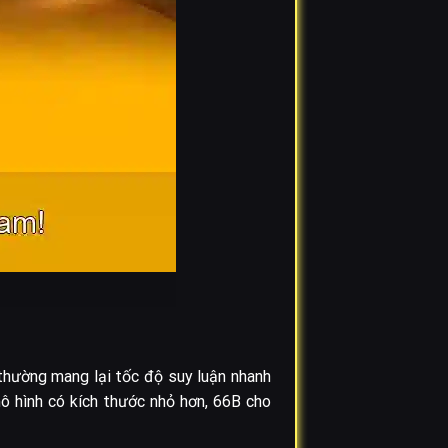
thường mang lại tốc độ suy luận nhanh
ô hình có kích thước nhỏ hơn, 66B cho