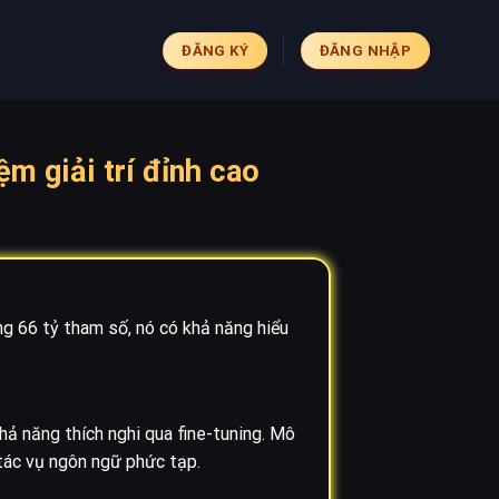
ĐĂNG KÝ
ĐĂNG NHẬP
m giải trí đỉnh cao
ng 66 tỷ tham số, nó có khả năng hiểu
ả năng thích nghi qua fine-tuning. Mô
 tác vụ ngôn ngữ phức tạp.