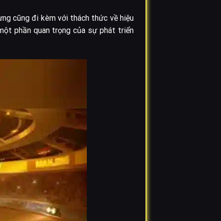
ng cũng đi kèm với thách thức về hiệu
 một phần quan trọng của sự phát triển