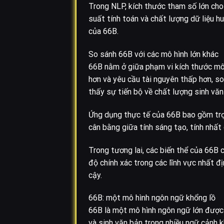
Trong NLP, kích thước tham số lớn cho
suất tính toán và chất lượng dữ liệu h
của 66B.
So sánh 66B với các mô hình lớn khác
66B nằm ở giữa phạm vi kích thước mô 
hơn và yêu cầu tài nguyên thấp hơn, so
thấy sự tiến bộ về chất lượng sinh văn
Ứng dụng thực tế của 66B bao gồm trợ l
cân bằng giữa tính sáng tạo, tính nhất
Trong tương lai, các biến thể của 66B 
độ chính xác trong các lĩnh vực nhất đ
cậy.
66B: một mô hình ngôn ngữ khổng lồ
66B là một mô hình ngôn ngữ lớn được 
và sinh văn bản trong nhiều ngữ cảnh kh