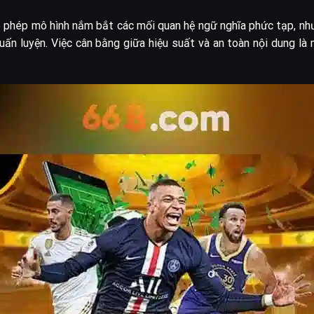
o phép mô hình nắm bắt các mối quan hệ ngữ nghĩa phức tạp, như
huấn luyện. Việc cân bằng giữa hiệu suất và an toàn nội dung là