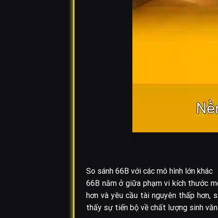
So sánh 66B với các mô hình lớn khác
66B nằm ở giữa phạm vi kích thước mô
hơn và yêu cầu tài nguyên thấp hơn, 
thấy sự tiến bộ về chất lượng sinh văn