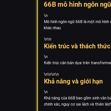
66B mô hình ngôn ngữ
\n
Mô hình ngôn ngữ 66B là một mô hình q
khác nhau.
\n\n
Kiến trúc và thách thức
\n
Kiến trúc căn bản dựa trên transformer
\n\n
\n\n
Khả năng và giới hạn
\n
Khả năng của 66B bao gồm sinh văn bản 
chính xác, nguy cơ sai lệch và thiên lệ