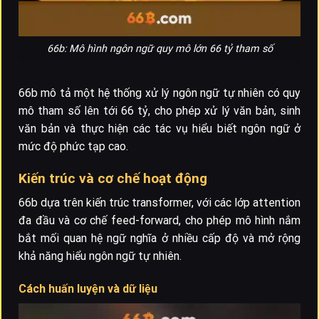
66b: Mô hình ngôn ngữ quy mô lớn 66 tỷ tham số
66b mô tả một hệ thống xử lý ngôn ngữ tự nhiên có quy
mô tham số lên tới 66 tỷ, cho phép xử lý văn bản, sinh
văn bản và thực hiện các tác vụ hiểu biết ngôn ngữ ở
mức độ phức tạp cao.
Kiến trúc và cơ chế hoạt động
66b dựa trên kiến trúc transformer, với các lớp attention
đa đầu và cơ chế feed-forward, cho phép mô hình nắm
bắt mối quan hệ ngữ nghĩa ở nhiều cấp độ và mở rộng
khả năng hiểu ngôn ngữ tự nhiên.
Cách huấn luyện và dữ liệu