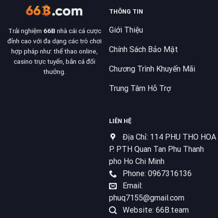
THÔNG TIN
Giới Thiệu
Trải nghiệm
66B
nhà cái cá cược
đỉnh cao với đa dạng các trò chơi
Chính Sách Bảo Mật
hợp pháp như: thể thao online,
casino trực tuyến, bắn cá đổi
Chương Trình Khuyến Mãi
thưởng.
Trung Tâm Hỗ Trợ
LIÊN HỆ
Địa Chỉ: 114 PHU THO HOA
P. PTH Quan Tan Phu Thanh
pho Ho Chi Minh
Phone: 0967316136
Email:
phuq7155@gmail.com
Website: 66B.team