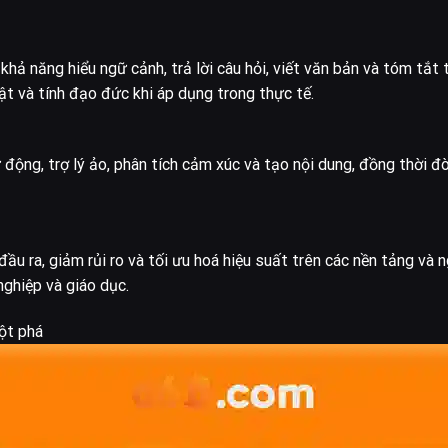
khả năng hiểu ngữ cảnh, trả lời câu hỏi, viết văn bản và tóm tắt
ật và tính đạo đức khi áp dụng trong thực tế.
 động, trợ lý ảo, phân tích cảm xúc và tạo nội dung, đồng thời 
đầu ra, giảm rủi ro và tối ưu hoá hiệu suất trên các nền tảng v
ghiệp và giáo dục.
ột phá