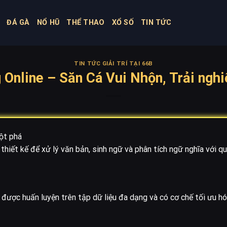
ĐÁ GÀ
NỔ HŨ
THỂ THAO
XỔ SỐ
TIN TỨC
TIN TỨC GIẢI TRÍ TẠI 66B
Online – Săn Cá Vui Nhộn, Trải nghiệ
ột phá
hiết kế để xử lý văn bản, sinh ngữ và phân tích ngữ nghĩa với qu
 được huấn luyện trên tập dữ liệu đa dạng và có cơ chế tối ưu h