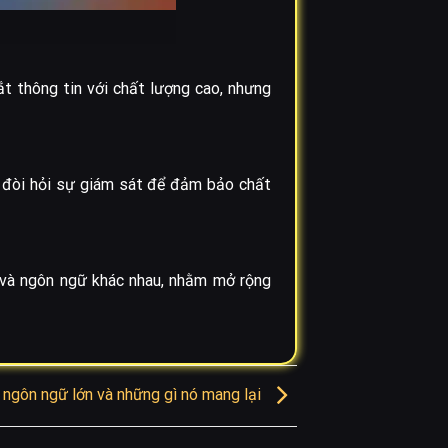
tắt thông tin với chất lượng cao, nhưng
i đòi hỏi sự giám sát để đảm bảo chất
g và ngôn ngữ khác nhau, nhằm mở rộng
 ngôn ngữ lớn và những gì nó mang lại