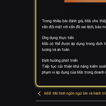
Trong nhiều bài đánh giá, 66b cho thấy
vẫn đối mặt với vấn đề sai lệch, bảo m
Ứng dụng thực tiễn
66b có thể được áp dụng trong dịch t
lượng và an toàn.
Định hướng phát triển
Tiếp tục cải thiện khả năng kiểm soá
phạm vi áp dụng của 66b trong doanh n
66B: Mô hình ngôn ngữ lớn và hành tr