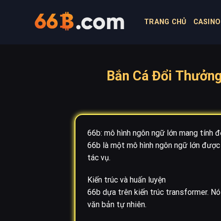
Skip
to
TRANG CHỦ
CASINO
content
Bắn Cá Đổi Thưởng 
66b: mô hình ngôn ngữ lớn mang tính đ
66b là một mô hình ngôn ngữ lớn được t
tác vụ.
Kiến trúc và huấn luyện
66b dựa trên kiến trúc transformer. Nó
văn bản tự nhiên.