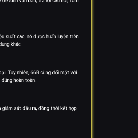
ể sinh văn bản, trả lời câu hỏi, tóm
ệu suất cao, nó được huấn luyện trên
 dung khác.
oại. Tuy nhiên, 66B cũng đối mặt với
g đúng hoàn toàn.
à giám sát đầu ra, đồng thời kết hợp