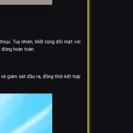
 thoại. Tuy nhiên, 66B cũng đối mặt với
g đúng hoàn toàn.
y và giám sát đầu ra, đồng thời kết hợp