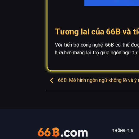
Tương lai của 66B và t
Với tiến bộ công nghệ, 66B có thể đượ
hứa hẹn mang lại trợ giúp ngôn ngữ tự
66B: Mô hình ngôn ngữ khổng lồ và ý 
THÔNG TIN