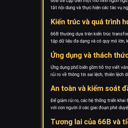
66B đề cập đến một mô hình ngôn ngữ q
tắt nội dung và thực hiện các tác vụ n
Kiến trúc và quá trình 
66B thường dựa trên kiến trúc transfor
tập dữ liệu đa dạng và có quy mô lớn, 
Ứng dụng và thách thứ
Ứng dụng phổ biến gồm hỗ trợ viết văn 
rủi ro về thông tin sai lệch, thiên lệc
An toàn và kiểm soát đ
Để giảm rủi ro, các hệ thống triển kha
với con người ở các giai đoạn phê duyệt
Tương lai của 66B và t