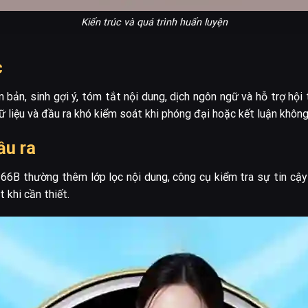
Kiến trúc và quá trình huấn luyện
c
bản, sinh gợi ý, tóm tắt nội dung, dịch ngôn ngữ và hỗ trợ hội
h dữ liệu và đầu ra khó kiểm soát khi phóng đại hoặc kết luận khôn
ầu ra
i 66B thường thêm lớp lọc nội dung, công cụ kiểm tra sự tin cậ
 khi cần thiết.