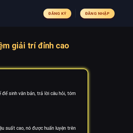
ĐĂNG KÝ
ĐĂNG NHẬP
m giải trí đỉnh cao
ể sinh văn bản, trả lời câu hỏi, tóm
ệu suất cao, nó được huấn luyện trên