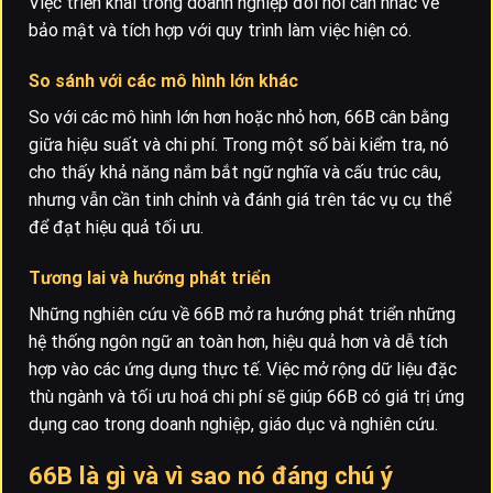
Việc triển khai trong doanh nghiệp đòi hỏi cân nhắc về
bảo mật và tích hợp với quy trình làm việc hiện có.
So sánh với các mô hình lớn khác
So với các mô hình lớn hơn hoặc nhỏ hơn, 66B cân bằng
giữa hiệu suất và chi phí. Trong một số bài kiểm tra, nó
cho thấy khả năng nắm bắt ngữ nghĩa và cấu trúc câu,
nhưng vẫn cần tinh chỉnh và đánh giá trên tác vụ cụ thể
để đạt hiệu quả tối ưu.
Tương lai và hướng phát triển
Những nghiên cứu về 66B mở ra hướng phát triển những
hệ thống ngôn ngữ an toàn hơn, hiệu quả hơn và dễ tích
hợp vào các ứng dụng thực tế. Việc mở rộng dữ liệu đặc
thù ngành và tối ưu hoá chi phí sẽ giúp 66B có giá trị ứng
dụng cao trong doanh nghiệp, giáo dục và nghiên cứu.
66B là gì và vì sao nó đáng chú ý