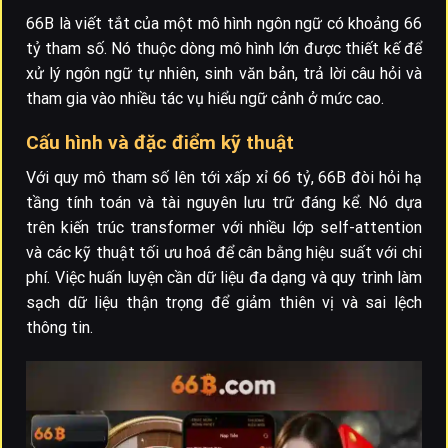
66B là viết tắt của một mô hình ngôn ngữ có khoảng 66
tỷ tham số. Nó thuộc dòng mô hình lớn được thiết kế để
xử lý ngôn ngữ tự nhiên, sinh văn bản, trả lời câu hỏi và
tham gia vào nhiều tác vụ hiểu ngữ cảnh ở mức cao.
Cấu hình và đặc điểm kỹ thuật
Với quy mô tham số lên tới xấp xỉ 66 tỷ, 66B đòi hỏi hạ
tầng tính toán và tài nguyên lưu trữ đáng kể. Nó dựa
trên kiến trúc transformer với nhiều lớp self-attention
và các kỹ thuật tối ưu hoá để cân bằng hiệu suất với chi
phí. Việc huấn luyện cần dữ liệu đa dạng và quy trình làm
sạch dữ liệu thận trọng để giảm thiên vị và sai lệch
thông tin.