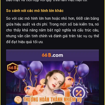
So sánh với các mô hình lớn khác
So với các mô hình lớn hơn hoặc nhỏ hơn, 66B cân bằng
giữa hiệu suất và chi phí. Trong một số bài kiểm tra, nó
cho thấy khả năng nắm bắt ngữ nghĩa và cấu trúc câu,
nhưng vẫn cần tinh chỉnh và đánh giá trên tác vụ cụ thể
để đạt hiệu quả tối ưu.