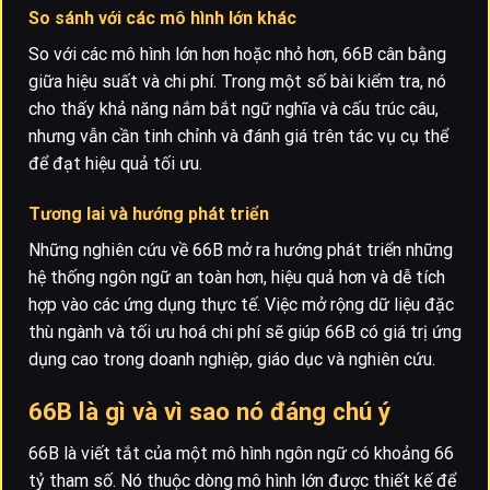
So sánh với các mô hình lớn khác
So với các mô hình lớn hơn hoặc nhỏ hơn, 66B cân bằng
giữa hiệu suất và chi phí. Trong một số bài kiểm tra, nó
cho thấy khả năng nắm bắt ngữ nghĩa và cấu trúc câu,
nhưng vẫn cần tinh chỉnh và đánh giá trên tác vụ cụ thể
để đạt hiệu quả tối ưu.
Tương lai và hướng phát triển
Những nghiên cứu về 66B mở ra hướng phát triển những
hệ thống ngôn ngữ an toàn hơn, hiệu quả hơn và dễ tích
hợp vào các ứng dụng thực tế. Việc mở rộng dữ liệu đặc
thù ngành và tối ưu hoá chi phí sẽ giúp 66B có giá trị ứng
dụng cao trong doanh nghiệp, giáo dục và nghiên cứu.
66B là gì và vì sao nó đáng chú ý
66B là viết tắt của một mô hình ngôn ngữ có khoảng 66
tỷ tham số. Nó thuộc dòng mô hình lớn được thiết kế để