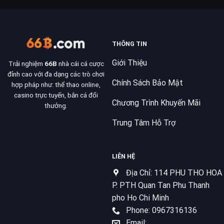
THÔNG TIN
Giới Thiệu
Trải nghiệm
66B
nhà cái cá cược
đỉnh cao với đa dạng các trò chơi
Chính Sách Bảo Mật
hợp pháp như: thể thao online,
casino trực tuyến, bắn cá đổi
Chương Trình Khuyến Mãi
thưởng.
Trung Tâm Hỗ Trợ
LIÊN HỆ
Địa Chỉ: 114 PHU THO HOA
P. PTH Quan Tan Phu Thanh
pho Ho Chi Minh
Phone: 0967316136
Email: