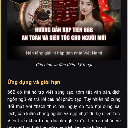
Cấu hình và đặc điểm kỹ thuật
Ứng dụng và giới hạn
66B có thể hỗ trợ viết sáng tạo, tóm tắt văn bản, dịch
ngôn ngữ và trả lời câu hỏi phức tạp. Tuy nhiên nó cũng
đối mặt với thách thức như nguy cơ tạo nội dung sai
lệch, cần kiểm chứng nguồn và cập nhật dữ liệu liên tục.
Việc triển khai trong doanh nghiệp đòi hỏi cân nhắc về
bảo mật và tích hợp với quy trình làm việc hiện có.