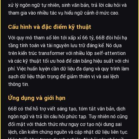
xử lý ngôn ngữ tự nhiên, sinh văn bản, trả lời câu hỏi và
tham gia vào nhiều tác vụ hiểu ngữ cảnh ở mức cao.
Cấu hình và đặc điểm kỹ thuật
Với quy mô tham số lên tới xấp xỉ 66 tỷ, 66B đòi hỏi hạ
tầng tính toán và tài nguyên lưu trữ đáng kể. Nó dựa
trên kiến trúc transformer với nhiều lớp self-attention
và các kỹ thuật tối ưu hoá để cân bằng hiệu suất với chi
phí. Việc huấn luyện cần dữ liệu đa dạng và quy trình làm
sạch dữ liệu thận trọng để giảm thiên vị và sai lệch
thông tin.
Ứng dụng và giới hạn
66B có thể hỗ trợ viết sáng tạo, tóm tắt văn bản, dịch
ngôn ngữ và trả lời câu hỏi phức tạp. Tuy nhiên nó cũng
đối mặt với thách thức như nguy cơ tạo nội dung sai
lệch, cần kiểm chứng nguồn và cập nhật dữ liệu liên tục.