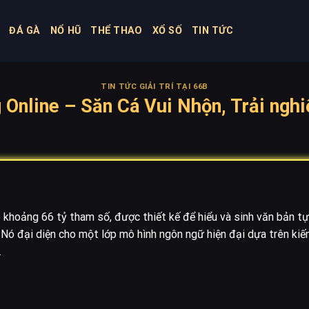
ĐÁ GÀ
NỔ HŨ
THỂ THAO
XỔ SỐ
TIN TỨC
TIN TỨC GIẢI TRÍ TẠI 66B
Online – Săn Cá Vui Nhộn, Trải nghiệ
khoảng 66 tỷ tham số, được thiết kế để hiểu và sinh văn bản tự n
 Nó đại diện cho một lớp mô hình ngôn ngữ hiện đại dựa trên kiế
.