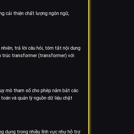
ng cải thiện chất lượng ngôn ngữ,
hiên, trả lời câu hỏi, tóm tắt nội dung
n trúc transformer (transformer) với
. Quy mô tham số cho phép nắm bắt các
 toán và quản lý nguồn dữ liệu chặt
ng dụng trong nhiều lĩnh vực như hỗ trợ