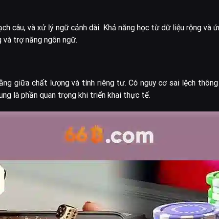
ch câu, và xử lý ngữ cảnh dài. Khả năng học từ dữ liệu rộng và ứ
g và trợ năng ngôn ngữ.
ng giữa chất lượng và tính riêng tư. Có nguy cơ sai lệch thông t
ng là phần quan trọng khi triển khai thực tế.