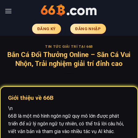
Skip
to
content
ĐĂNG KÝ
ĐĂNG NHẬP
TIN TỨC GIẢI TRÍ TẠI 66B
Bắn Cá Đổi Thưởng Online – Săn Cá Vui
Nhộn, Trải nghiệm giải trí đỉnh cao
Giới thiệu về 66B
\n
66B là một mô hình ngôn ngữ quy mô lớn được phát
triển để xử lý ngôn ngữ tự nhiên, có thể trả lời câu hỏi,
viết văn bản và tham gia vào nhiều tác vụ AI khác.