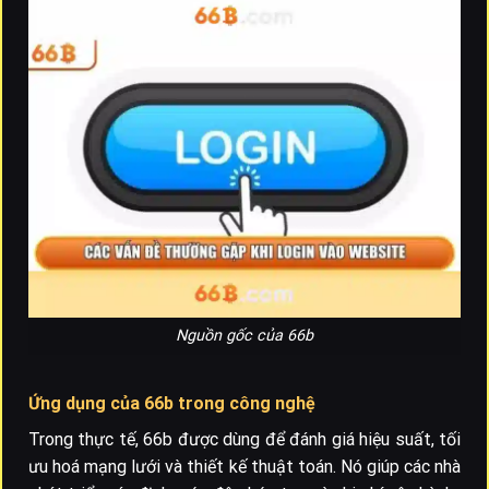
Nguồn gốc của 66b
Ứng dụng của 66b trong công nghệ
Trong thực tế, 66b được dùng để đánh giá hiệu suất, tối
ưu hoá mạng lưới và thiết kế thuật toán. Nó giúp các nhà