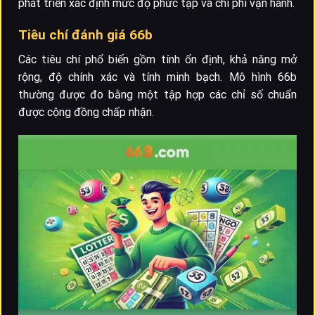
phát triển xác định mức độ phức tạp và chi phí vận hành.
Tiêu chí đánh giá 66b
Các tiêu chí phổ biến gồm tính ổn định, khả năng mở
rộng, độ chính xác và tính minh bạch. Mô hình 66b
thường được đo bằng một tập hợp các chỉ số chuẩn
được cộng đồng chấp nhận.