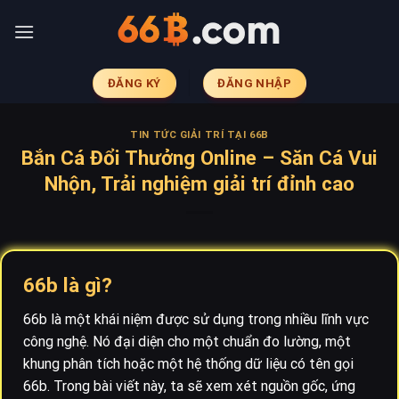
Skip
to
content
ĐĂNG KÝ
ĐĂNG NHẬP
TIN TỨC GIẢI TRÍ TẠI 66B
Bắn Cá Đổi Thưởng Online – Săn Cá Vui
Nhộn, Trải nghiệm giải trí đỉnh cao
66b là gì?
66b là một khái niệm được sử dụng trong nhiều lĩnh vực
công nghệ. Nó đại diện cho một chuẩn đo lường, một
khung phân tích hoặc một hệ thống dữ liệu có tên gọi
66b. Trong bài viết này, ta sẽ xem xét nguồn gốc, ứng