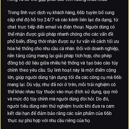
Trong lĩnh vực dịch vụ khách hàng, 66b tuyên bố cung
cấp chế độ hỗ trợ 24/7 và các kênh liên lạc đa dạng, từ
chat trực tiếp đến email và điện thoại. Người dùng có
thể nhận được giải pháp nhanh chóng cho các vấn đề
phổ biến, đồng thời nhận được sự tư vấn về cách tối ưu
hóa hệ thống cho nhu cầu cá nhân. Đối với doanh nghiệp,
nền tảng cũng mang lại giải pháp tích hợp, cho phép
đồng bộ dữ liệu giữa nhiều hệ thống và tạo báo cáo tùy
chỉnh theo yêu cầu. Sự linh hoạt này là một điểm cộng
lớn, giúp người dùng tận dụng tối đa các công cụ mà 66b
mang lại. Dù vậy, như đã nói ở trên, mỗi trải nghiệm có
thể khác nhau tùy thuộc vào mục đích sử dụng, quy mô
và mức độ tùy chỉnh mà người dùng đòi hỏi. Do đó,
người tiêu dùng nên thử nghiệm trước khi đưa ra cam
kết dài hạn để đảm bảo rằng các sản phẩm của 66b
thực sự phù hợp với nhu cầu riêng của họ.