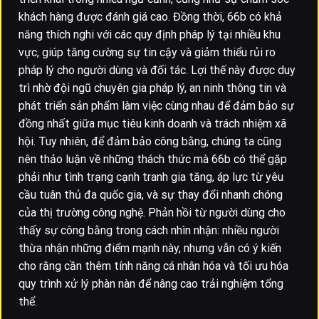
khách hàng được đánh giá cao. Đồng thời, 66b có khả
năng thích nghi với các quy định pháp lý tại nhiều khu
vực, giúp tăng cường sự tin cậy và giảm thiểu rủi ro
pháp lý cho người dùng và đối tác. Lợi thế này được duy
trì nhờ đội ngũ chuyên gia pháp lý, an ninh thông tin và
phát triển sản phẩm làm việc cùng nhau để đảm bảo sự
đồng nhất giữa mục tiêu kinh doanh và trách nhiệm xã
hội. Tuy nhiên, để đảm bảo công bằng, chúng ta cũng
nên thảo luận về những thách thức mà 66b có thể gặp
phải như tình trạng cạnh tranh gia tăng, áp lực từ yêu
cầu tuân thủ đa quốc gia, và sự thay đổi nhanh chóng
của thị trường công nghệ. Phản hồi từ người dùng cho
thấy sự công bằng trong cách nhìn nhận: nhiều người
thừa nhận những điểm mạnh này, nhưng vẫn có ý kiến
cho rằng cần thêm tính năng cá nhân hóa và tối ưu hóa
quy trình xử lý phàn nàn để nâng cao trải nghiệm tổng
thể.