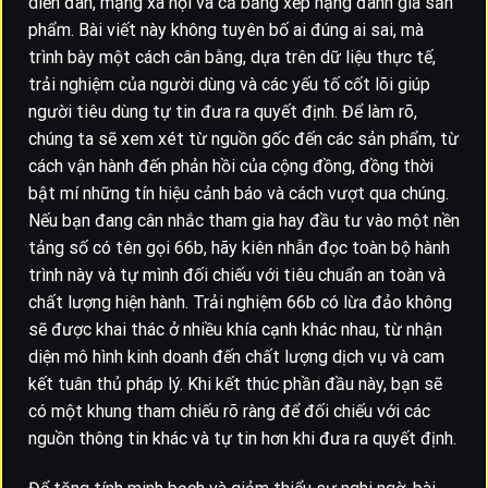
diễn đàn, mạng xã hội và cả bảng xếp hạng đánh giá sản
phẩm. Bài viết này không tuyên bố ai đúng ai sai, mà
trình bày một cách cân bằng, dựa trên dữ liệu thực tế,
trải nghiệm của người dùng và các yếu tố cốt lõi giúp
người tiêu dùng tự tin đưa ra quyết định. Để làm rõ,
chúng ta sẽ xem xét từ nguồn gốc đến các sản phẩm, từ
cách vận hành đến phản hồi của cộng đồng, đồng thời
bật mí những tín hiệu cảnh báo và cách vượt qua chúng.
Nếu bạn đang cân nhắc tham gia hay đầu tư vào một nền
tảng số có tên gọi 66b, hãy kiên nhẫn đọc toàn bộ hành
trình này và tự mình đối chiếu với tiêu chuẩn an toàn và
chất lượng hiện hành. Trải nghiệm 66b có lừa đảo không
sẽ được khai thác ở nhiều khía cạnh khác nhau, từ nhận
diện mô hình kinh doanh đến chất lượng dịch vụ và cam
kết tuân thủ pháp lý. Khi kết thúc phần đầu này, bạn sẽ
có một khung tham chiếu rõ ràng để đối chiếu với các
nguồn thông tin khác và tự tin hơn khi đưa ra quyết định.