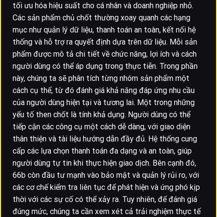
tối ưu hóa hiệu suất cho cá nhân và doanh nghiệp nhỏ.
Các sản phẩm chủ chốt thường xoay quanh các hạng
mục như quản lý dữ liệu, thanh toán an toàn, kết nối hệ
thống và hỗ trợ ra quyết định dựa trên dữ liệu. Mỗi sản
phẩm được mô tả chi tiết về chức năng, lợi ích và cách
người dùng có thể áp dụng trong thực tiễn. Trong phần
này, chúng ta sẽ phân tích từng nhóm sản phẩm một
cách cụ thể, từ đó đánh giá khả năng đáp ứng nhu cầu
của người dùng hiện tại và tương lai. Một trong những
yếu tố then chốt là tính khả dụng. Người dùng có thể
tiếp cận các công cụ một cách dễ dàng, với giao diện
thân thiện và tài liệu hướng dẫn đầy đủ. Hệ thống cung
cấp các lựa chọn thanh toán đa dạng và an toàn, giúp
người dùng tự tin khi thực hiện giao dịch. Bên cạnh đó,
66b còn đầu tư mạnh vào bảo mật và quản lý rủi ro, với
các cơ chế kiểm tra liên tục để phát hiện và ứng phó kịp
thời với các sự cố có thể xảy ra. Tuy nhiên, để đánh giá
đúng mức, chúng ta cần xem xét cả trải nghiệm thực tế