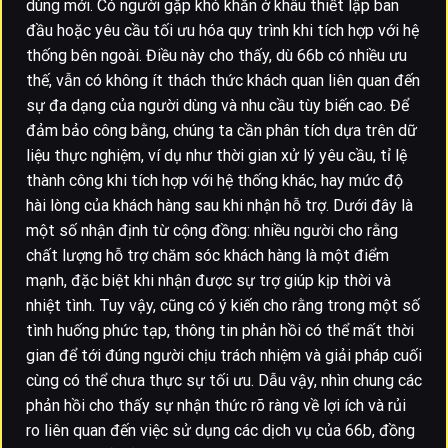
dùng mới. Có người gặp khó khăn ở khâu thiết lập ban
đầu hoặc yêu cầu tối ưu hóa quy trình khi tích hợp với hệ
thống bên ngoài. Điều này cho thấy, dù 66b có nhiều ưu
thế, vẫn có không ít thách thức khách quan liên quan đến
sự đa dạng của người dùng và nhu cầu tùy biến cao. Để
đảm bảo công bằng, chúng ta cần phân tích dựa trên dữ
liệu thực nghiệm, ví dụ như thời gian xử lý yêu cầu, tỉ lệ
thành công khi tích hợp với hệ thống khác, hay mức độ
hài lòng của khách hàng sau khi nhận hỗ trợ. Dưới đây là
một số nhận định từ cộng đồng: nhiều người cho rằng
chất lượng hỗ trợ chăm sóc khách hàng là một điểm
mạnh, đặc biệt khi nhận được sự trợ giúp kịp thời và
nhiệt tình. Tuy vậy, cũng có ý kiến cho rằng trong một số
tình huống phức tạp, thông tin phản hồi có thể mất thời
gian để tới đúng người chịu trách nhiệm và giải pháp cuối
cùng có thể chưa thực sự tối ưu. Dẫu vậy, nhìn chung các
phản hồi cho thấy sự nhận thức rõ ràng về lợi ích và rủi
ro liên quan đến việc sử dụng các dịch vụ của 66b, đồng