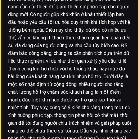
năng cần cải thiện để giảm thiểu sự phức tạp cho người
dùng mới. Có người gặp khó khăn ở khâu thiết lập ban
đầu hoặc yêu cầu tối ưu hóa quy trình khi tích hợp với hệ
thống bên ngoài. Điều này cho thấy, dù 66b có nhiều ưu
thế, vẫn có không ít thách thức khách quan liên quan đến
sự đa dạng của người dùng và nhu cầu tùy biến cao. Để
đảm bảo công bằng, chúng ta cần phân tích dựa trên dữ
liệu thực nghiệm, ví dụ như thời gian xử lý yêu cầu, tỉ lệ
thành công khi tích hợp với hệ thống khác, hay mức độ
hài lòng của khách hàng sau khi nhận hỗ trợ. Dưới đây là
một số nhận định từ cộng đồng: nhiều người cho rằng
chất lượng hỗ trợ chăm sóc khách hàng là một điểm
mạnh, đặc biệt khi nhận được sự trợ giúp kịp thời và
nhiệt tình. Tuy vậy, cũng có ý kiến cho rằng trong một số
tình huống phức tạp, thông tin phản hồi có thể mất thời
gian để tới đúng người chịu trách nhiệm và giải pháp cuối
cùng có thể chưa thực sự tối ưu. Dẫu vậy, nhìn chung các
phản hồi cho thấy sự nhận thức rõ ràng về lợi ích và rủi