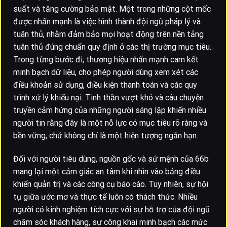
suất và tăng cường bảo mật. Một trong những cột mốc
được nhấn mạnh là việc hình thành đội ngũ pháp lý và
tuân thủ, nhằm đảm bảo mọi hoạt động trên nền tảng
tuân thủ đúng chuẩn quy định ở các thị trường mục tiêu.
Trong từng bước đi, thương hiệu nhấn mạnh cam kết
minh bạch dữ liệu, cho phép người dùng xem xét các
điều khoản sử dụng, điều kiện thanh toán và các quy
trình xử lý khiếu nại. Tinh thần vượt khó và câu chuyện
truyền cảm hứng của những người sáng lập khiến nhiều
người tin rằng đây là một nỗ lực có mục tiêu rõ ràng và
bền vững, chứ không chỉ là một hiện tượng ngắn hạn.
Đối với người tiêu dùng, nguồn gốc và sứ mệnh của 66b
mang lại một cảm giác an tâm khi nhìn vào bảng điều
khiển quản trị và các công cụ báo cáo. Tuy nhiên, sự hội
tụ giữa ước mơ và thực tế luôn có thách thức. Nhiều
người có kinh nghiệm tích cực với sự hỗ trợ của đội ngũ
chăm sóc khách hàng, sự công khai minh bạch các mức