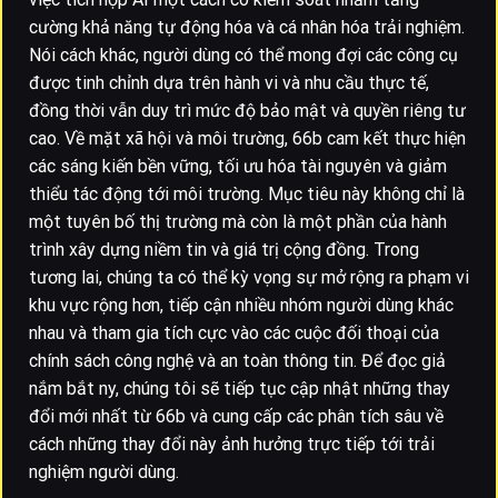
cường khả năng tự động hóa và cá nhân hóa trải nghiệm.
Nói cách khác, người dùng có thể mong đợi các công cụ
được tinh chỉnh dựa trên hành vi và nhu cầu thực tế,
đồng thời vẫn duy trì mức độ bảo mật và quyền riêng tư
cao. Về mặt xã hội và môi trường, 66b cam kết thực hiện
các sáng kiến bền vững, tối ưu hóa tài nguyên và giảm
thiểu tác động tới môi trường. Mục tiêu này không chỉ là
một tuyên bố thị trường mà còn là một phần của hành
trình xây dựng niềm tin và giá trị cộng đồng. Trong
tương lai, chúng ta có thể kỳ vọng sự mở rộng ra phạm vi
khu vực rộng hơn, tiếp cận nhiều nhóm người dùng khác
nhau và tham gia tích cực vào các cuộc đối thoại của
chính sách công nghệ và an toàn thông tin. Để đọc giả
nắm bắt ny, chúng tôi sẽ tiếp tục cập nhật những thay
đổi mới nhất từ 66b và cung cấp các phân tích sâu về
cách những thay đổi này ảnh hưởng trực tiếp tới trải
nghiệm người dùng.