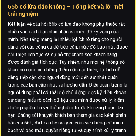
66b có lừa đảo không – Tổng kết và lời mời
trải nghiệm
Kết luận về câu hỏi 66b có lừa đảo không phụ thuộc rất
nhiều vào cách bạn nhìn nhận và mức độ kỳ vọng của
mình. Nền tảng mang lại nhiều lợi ích rõ ràng cho người
dùng với các công cụ dễ tiếp cận, mức độ bảo mật được
cải thiện liên tục và sự hỗ trợ chăm sóc khách hàng
được đánh giá tích cực. Tuy nhiên, như mọi hệ thống số
khác, nó cũng có những điểm cần cải thiện, từ tính dễ
dàng tiếp cận cho người dùng mới đến sự nhất quán
trong các bản cập nhật và hướng dẫn. Điều quan trọng là
người dùng phải có thái độ chủ động: đọc kỹ điều khoản
sử dụng, hiểu rõ cách dữ liệu của mình được xử lý, kiểm
chứng nguồn tin và thử nghiệm trước khi ràng buộc dài
hạn. Chúng tôi khuyến khích bạn tham gia các kênh phản
hồi của 66b, đặt câu hỏi và yêu cầu các chứng cứ minh
bạch về bảo mật, quyền riêng tư và quy trình xử lý tranh