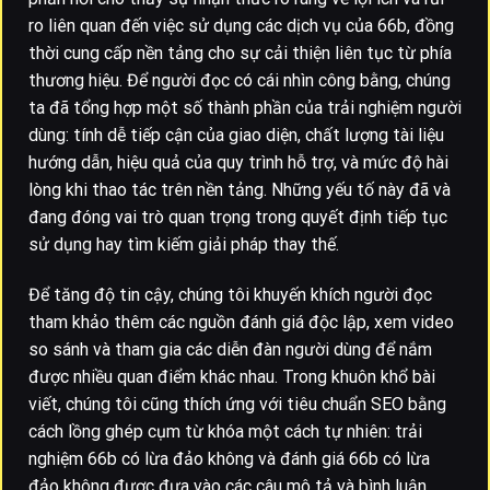
ro liên quan đến việc sử dụng các dịch vụ của 66b, đồng
thời cung cấp nền tảng cho sự cải thiện liên tục từ phía
thương hiệu. Để người đọc có cái nhìn công bằng, chúng
ta đã tổng hợp một số thành phần của trải nghiệm người
dùng: tính dễ tiếp cận của giao diện, chất lượng tài liệu
hướng dẫn, hiệu quả của quy trình hỗ trợ, và mức độ hài
lòng khi thao tác trên nền tảng. Những yếu tố này đã và
đang đóng vai trò quan trọng trong quyết định tiếp tục
sử dụng hay tìm kiếm giải pháp thay thế.
Để tăng độ tin cậy, chúng tôi khuyến khích người đọc
tham khảo thêm các nguồn đánh giá độc lập, xem video
so sánh và tham gia các diễn đàn người dùng để nắm
được nhiều quan điểm khác nhau. Trong khuôn khổ bài
viết, chúng tôi cũng thích ứng với tiêu chuẩn SEO bằng
cách lồng ghép cụm từ khóa một cách tự nhiên: trải
nghiệm 66b có lừa đảo không và đánh giá 66b có lừa
đảo không được đưa vào các câu mô tả và bình luận