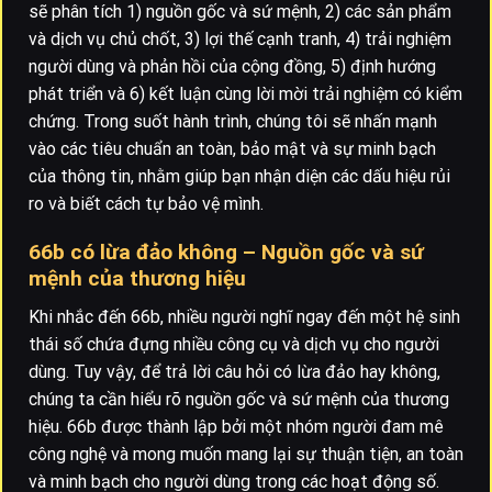
sẽ phân tích 1) nguồn gốc và sứ mệnh, 2) các sản phẩm
và dịch vụ chủ chốt, 3) lợi thế cạnh tranh, 4) trải nghiệm
người dùng và phản hồi của cộng đồng, 5) định hướng
phát triển và 6) kết luận cùng lời mời trải nghiệm có kiểm
chứng. Trong suốt hành trình, chúng tôi sẽ nhấn mạnh
vào các tiêu chuẩn an toàn, bảo mật và sự minh bạch
của thông tin, nhằm giúp bạn nhận diện các dấu hiệu rủi
ro và biết cách tự bảo vệ mình.
66b có lừa đảo không – Nguồn gốc và sứ
mệnh của thương hiệu
Khi nhắc đến 66b, nhiều người nghĩ ngay đến một hệ sinh
thái số chứa đựng nhiều công cụ và dịch vụ cho người
dùng. Tuy vậy, để trả lời câu hỏi có lừa đảo hay không,
chúng ta cần hiểu rõ nguồn gốc và sứ mệnh của thương
hiệu. 66b được thành lập bởi một nhóm người đam mê
công nghệ và mong muốn mang lại sự thuận tiện, an toàn
và minh bạch cho người dùng trong các hoạt động số.