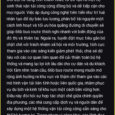
sinh thái vận tải công cộng đồng bộ và dễ tiếp cận cho
mọi người. Việc áp dụng công nghệ tiên tiến như trí tuệ
nhân tạo để dự báo lưu lượng, phân bổ tài nguyên một
cách linh hoạt và tối ưu hóa quãng đường di chuyển sẽ
giúp 66b bus route thích nghi nhanh với biến động của
đô thị và thiên tai. Ngoài ra, tuyến đặt mục tiêu gắn bó
chặt chẽ với trách nhiệm xã hội và môi trường, tích cực
tham gia vào các sáng kiến giảm phát thải, chia sẻ dữ
liệu với các cơ quan liên quan để cải thiện toàn bộ hệ
thống và mang lại lợi ích lâu dài cho cư dân và du khách.
Với tầm nhìn toàn cầu, 66b bus route mong muốn mở
rộng ảnh hưởng ra khu vực và thậm chí tham gia vào các
mô hình vận tải liên tỉnh hoặc liên quốc gia, nhằm phục
vụ du lịch và kinh tế khu vực một cách bền vững hơn.
Điều này đòi hỏi sự hợp tác chặt chẽ giữa chính quyền
địa phương, các nhà cung cấp dịch vụ và người dân để
xây dựng một hệ thống vận tải công cộng sẵn sàng cho