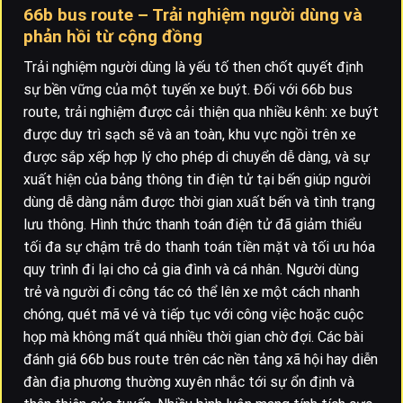
66b bus route – Trải nghiệm người dùng và
phản hồi từ cộng đồng
Trải nghiệm người dùng là yếu tố then chốt quyết định
sự bền vững của một tuyến xe buýt. Đối với 66b bus
route, trải nghiệm được cải thiện qua nhiều kênh: xe buýt
được duy trì sạch sẽ và an toàn, khu vực ngồi trên xe
được sắp xếp hợp lý cho phép di chuyển dễ dàng, và sự
xuất hiện của bảng thông tin điện tử tại bến giúp người
dùng dễ dàng nắm được thời gian xuất bến và tình trạng
lưu thông. Hình thức thanh toán điện tử đã giảm thiểu
tối đa sự chậm trễ do thanh toán tiền mặt và tối ưu hóa
quy trình đi lại cho cả gia đình và cá nhân. Người dùng
trẻ và người đi công tác có thể lên xe một cách nhanh
chóng, quét mã vé và tiếp tục với công việc hoặc cuộc
họp mà không mất quá nhiều thời gian chờ đợi. Các bài
đánh giá 66b bus route trên các nền tảng xã hội hay diễn
đàn địa phương thường xuyên nhắc tới sự ổn định và