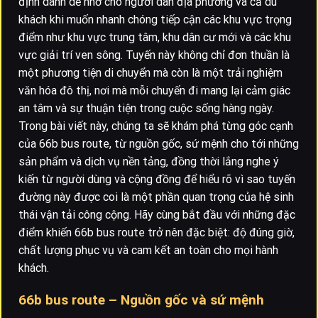
định danh dễ nhớ cho người dân địa phương và cả du
khách khi muốn nhanh chóng tiếp cận các khu vực trọng
điểm như khu vực trung tâm, khu dân cư mới và các khu
vực giải trí ven sông. Tuyến này không chỉ đơn thuần là
một phương tiện di chuyển mà còn là một trải nghiệm
văn hóa đô thị, nơi mà mỗi chuyến đi mang lại cảm giác
an tâm và sự thuận tiện trong cuộc sống hàng ngày.
Trong bài viết này, chúng ta sẽ khám phá từng góc cạnh
của 66b bus route, từ nguồn gốc, sứ mệnh cho tới những
sản phẩm và dịch vụ nền tảng, đồng thời lắng nghe ý
kiến từ người dùng và cộng đồng để hiểu rõ vì sao tuyến
đường này được coi là một phần quan trọng của hệ sinh
thái vận tải công cộng. Hãy cùng bắt đầu với những đặc
điểm khiến 66b bus route trở nên đặc biệt: độ đúng giờ,
chất lượng phục vụ và cam kết an toàn cho mọi hành
khách.
66b bus route – Nguồn gốc và sứ mệnh