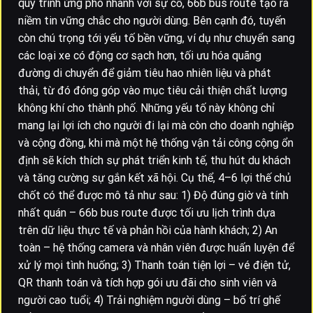
quy trình ứng phó nhanh với sự cố, 66b bus route tạo ra
niềm tin vững chắc cho người dùng. Bên cạnh đó, tuyến
còn chú trọng tới yếu tố bền vững, ví dụ như chuyển sang
các loại xe có động cơ sạch hơn, tối ưu hóa quãng
đường di chuyển để giảm tiêu hao nhiên liệu và phát
thải, từ đó đóng góp vào mục tiêu cải thiện chất lượng
không khí cho thành phố. Những yếu tố này không chỉ
mang lại lợi ích cho người đi lại mà còn cho doanh nghiệp
và cộng đồng, khi mà một hệ thống vận tải công cộng ổn
định sẽ kích thích sự phát triển kinh tế, thu hút du khách
và tăng cường sự gắn kết xã hội. Cụ thể, 4–6 lợi thế chủ
chốt có thể được mô tả như sau: 1) Độ đúng giờ và tính
nhất quán – 66b bus route được tối ưu lịch trình dựa
trên dữ liệu thực tế và phản hồi của hành khách; 2) An
toàn – hệ thống camera và nhân viên được huấn luyện để
xử lý mọi tình huống; 3) Thanh toán tiện lợi – vé điện tử,
QR thanh toán và tích hợp gói ưu đãi cho sinh viên và
người cao tuổi; 4) Trải nghiệm người dùng – bố trí ghế