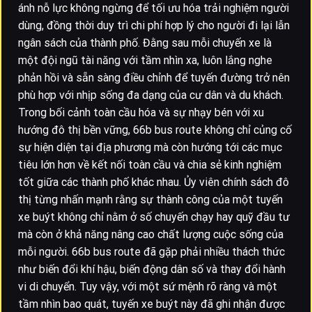
ánh nỗ lực không ngừng để tối ưu hóa trải nghiệm người
dùng, đồng thời duy trì chi phí hợp lý cho người đi lại lẫn
ngân sách của thành phố. Đằng sau mỗi chuyến xe là
một đội ngũ tài năng với tầm nhìn xa, luôn lắng nghe
phản hồi và sẵn sàng điều chỉnh để tuyến đường trở nên
phù hợp với nhịp sống đa dạng của cư dân và du khách.
Trong bối cảnh toàn cầu hóa và sự nhạy bén với xu
hướng đô thị bền vững, 66b bus route không chỉ củng cố
sự hiện diện tại địa phương mà còn hướng tới các mục
tiêu lớn hơn về kết nối toàn cầu và chia sẻ kinh nghiệm
tốt giữa các thành phố khác nhau. Ủy viên chính sách đô
thị từng nhấn mạnh rằng sự thành công của một tuyến
xe buýt không chỉ nằm ở số chuyến chạy hay quỹ đầu tư
mà còn ở khả năng nâng cao chất lượng cuộc sống của
mỗi người. 66b bus route đã gặp phải nhiều thách thức
như biến đổi khí hậu, biến động dân số và thay đổi hành
vi di chuyển. Tuy vậy, với một sứ mệnh rõ ràng và một
tầm nhìn bao quát, tuyến xe buýt này đã ghi nhận được