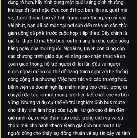
dung rõ hơn, hãy hình dung một buổi sáng bình thường
khi bạn đi làm hoặc đưa con đi học: bạn lên xe, quét mã
vé, được thông báo về tình trạng giao thông, và chỉ sau
vài phút, bạn đã có mặt tại nơi cần đến mà vẫn còn thời
gian uống cà phê trước cuộc họp tiếp theo. Đây chính là
giá trị thực tế mà 66b bus route mang lại cho cuộc sống
hàng ngày của mọi người. Ngoài ra, tuyến còn cung cấp
các chương trình giáo dục và nâng cao nhận thức về an
toàn giao thông, hỗ trợ người đi lại lần đầu và người
nước ngoài để họ có thể dễ dàng thích nghi với hệ thống
công cộng địa phương. Việc hợp tác với các trường học,
bệnh viện và doanh nghiệp nhằm nâng cao chất lượng di
chuyển đã tạo ra một mạng lưới liên kết chặt chẽ và bền
vững. Những ví dụ cụ thể về trải nghiệm 66b bus route
cho thấy tính linh hoạt của tuyến: từ giờ cao điểm đến
giờ rảnh rỗi, xe vẫn đảm bảo chất lượng dịch vụ và sự
thoải mái cho hành khách. Đánh giá 66b bus route từ
người dùng cho thấy sự đồng thuận về sự tin cậy và tính