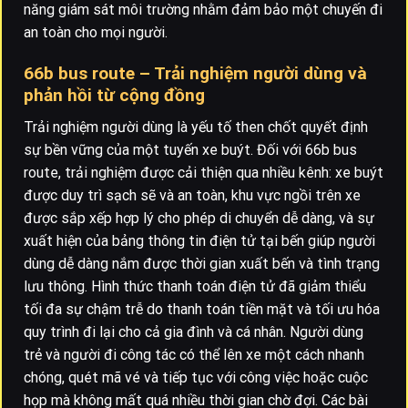
năng giám sát môi trường nhằm đảm bảo một chuyến đi
an toàn cho mọi người.
66b bus route – Trải nghiệm người dùng và
phản hồi từ cộng đồng
Trải nghiệm người dùng là yếu tố then chốt quyết định
sự bền vững của một tuyến xe buýt. Đối với 66b bus
route, trải nghiệm được cải thiện qua nhiều kênh: xe buýt
được duy trì sạch sẽ và an toàn, khu vực ngồi trên xe
được sắp xếp hợp lý cho phép di chuyển dễ dàng, và sự
xuất hiện của bảng thông tin điện tử tại bến giúp người
dùng dễ dàng nắm được thời gian xuất bến và tình trạng
lưu thông. Hình thức thanh toán điện tử đã giảm thiểu
tối đa sự chậm trễ do thanh toán tiền mặt và tối ưu hóa
quy trình đi lại cho cả gia đình và cá nhân. Người dùng
trẻ và người đi công tác có thể lên xe một cách nhanh
chóng, quét mã vé và tiếp tục với công việc hoặc cuộc
họp mà không mất quá nhiều thời gian chờ đợi. Các bài