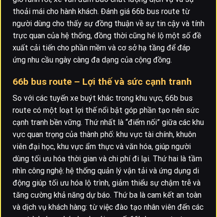
thoải mái cho hành khách. Đánh giá 66b bus route từ
người dùng cho thấy sự đồng thuận về sự tin cậy và tính
trực quan của hệ thống, đồng thời cũng hé lộ một số đề
xuất cải tiến cho phần mềm và cơ sở hạ tầng để đáp
ứng nhu cầu ngày càng đa dạng của cộng đồng.
66b bus route – Lợi thế và sức cạnh tranh
So với các tuyến xe buýt khác trong khu vực, 66b bus
route có một loạt lợi thế nổi bật góp phần tạo nên sức
cạnh tranh bền vững. Thứ nhất là “điểm nối” giữa các khu
vực quan trọng của thành phố: khu vực tài chính, khuôn
viên đại học, khu vực ẩm thực và văn hóa, giúp người
dùng tối ưu hóa thời gian và chi phí đi lại. Thứ hai là tầm
nhìn công nghệ: hệ thống quản lý vận tải và ứng dụng di
động giúp tối ưu hóa lộ trình, giảm thiểu sự chậm trễ và
tăng cường khả năng dự báo. Thứ ba là cam kết an toàn
và dịch vụ khách hàng: từ việc đào tạo nhân viên đến các