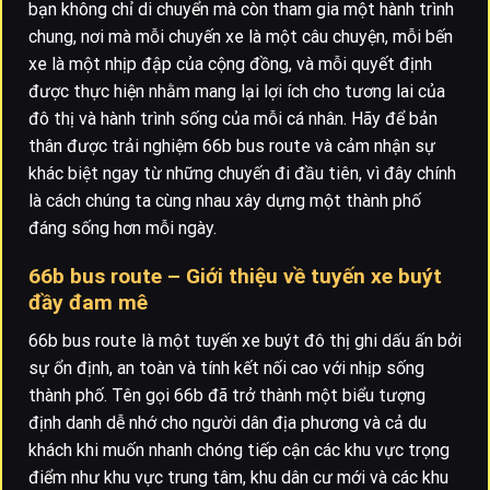
bạn không chỉ di chuyển mà còn tham gia một hành trình
chung, nơi mà mỗi chuyến xe là một câu chuyện, mỗi bến
xe là một nhịp đập của cộng đồng, và mỗi quyết định
được thực hiện nhằm mang lại lợi ích cho tương lai của
đô thị và hành trình sống của mỗi cá nhân. Hãy để bản
thân được trải nghiệm 66b bus route và cảm nhận sự
khác biệt ngay từ những chuyến đi đầu tiên, vì đây chính
là cách chúng ta cùng nhau xây dựng một thành phố
đáng sống hơn mỗi ngày.
66b bus route – Giới thiệu về tuyến xe buýt
đầy đam mê
66b bus route là một tuyến xe buýt đô thị ghi dấu ấn bởi
sự ổn định, an toàn và tính kết nối cao với nhịp sống
thành phố. Tên gọi 66b đã trở thành một biểu tượng
định danh dễ nhớ cho người dân địa phương và cả du
khách khi muốn nhanh chóng tiếp cận các khu vực trọng
điểm như khu vực trung tâm, khu dân cư mới và các khu