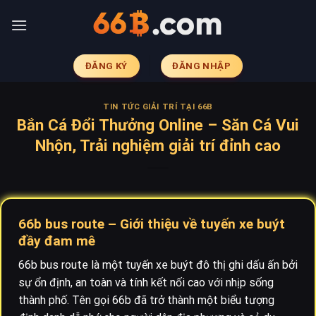
Skip
to
content
ĐĂNG KÝ
ĐĂNG NHẬP
TIN TỨC GIẢI TRÍ TẠI 66B
Bắn Cá Đổi Thưởng Online – Săn Cá Vui
Nhộn, Trải nghiệm giải trí đỉnh cao
66b bus route – Giới thiệu về tuyến xe buýt
đầy đam mê
66b bus route là một tuyến xe buýt đô thị ghi dấu ấn bởi
sự ổn định, an toàn và tính kết nối cao với nhịp sống
thành phố. Tên gọi 66b đã trở thành một biểu tượng