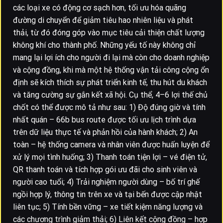
các loại xe có động cơ sạch hơn, tối ưu hóa quãng
đường di chuyển để giảm tiêu hao nhiên liệu và phát
thải, từ đó đóng góp vào mục tiêu cải thiện chất lượng
không khí cho thành phố. Những yếu tố này không chỉ
mang lại lợi ích cho người đi lại mà còn cho doanh nghiệp
và cộng đồng, khi mà một hệ thống vận tải công cộng ổn
định sẽ kích thích sự phát triển kinh tế, thu hút du khách
và tăng cường sự gắn kết xã hội. Cụ thể, 4–6 lợi thế chủ
chốt có thể được mô tả như sau: 1) Độ đúng giờ và tính
nhất quán – 66b bus route được tối ưu lịch trình dựa
trên dữ liệu thực tế và phản hồi của hành khách; 2) An
toàn – hệ thống camera và nhân viên được huấn luyện để
xử lý mọi tình huống; 3) Thanh toán tiện lợi – vé điện tử,
QR thanh toán và tích hợp gói ưu đãi cho sinh viên và
người cao tuổi; 4) Trải nghiệm người dùng – bố trí ghế
ngồi hợp lý, thông tin trên xe và tại bến được cập nhật
liên tục; 5) Tính bền vững – xe tiết kiệm năng lượng và
các chương trình giảm thải; 6) Liên kết cộng đồng – hợp