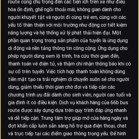
route cũng chú trọng đến các tiện ích trên xe như điều
hòa ổn định, ghế ngồi thoải mái, không gian dành cho
người khuyết tật và người đi cùng trẻ em, cùng với các
yếu tố thân thiện với môi trường như động cơ tiết kiệm
năng lượng và hệ thống xử lý phát thải hiện đại. Một
phần quan trọng trong sản phẩm của tuyến là ứng dụng
di động và nền tảng thông tin công cộng. Ứng dụng cho
phép người dùng xem lộ trình, tra cứu thời gian đến,
thanh toán vé điện tử, và thậm chí nhận thông báo khi có
sự cố trên tuyến. Việc tích hợp thanh toán không dùng
tiền mặt tạo ra trải nghiệm di chuyển suôn sẻ cho người
dùng, giảm thiểu thời gian chờ đợi và tiếp cận các
chương trình ưu đãi dành cho sinh viên, người cao tuổi và
gia đình ít có điều kiện. Dịch vụ khách hàng của 66b bus
route được xây dựng dựa trên quy trình đáp ứng nhanh
và dễ tiếp cận. Trung tâm trợ giúp mở cửa hàng ngày và
đợt khẩn cấp luôn sẵn sàng hỗ trợ qua điện thoại, chat
và trực tiếp tại các điểm giao thông trọng yếu. Để hình