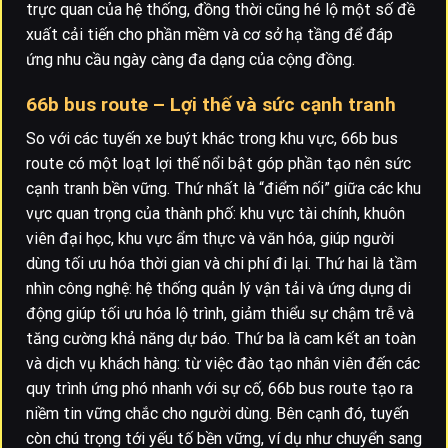
trực quan của hệ thống, đồng thời cũng hé lộ một số đề
xuất cải tiến cho phần mềm và cơ sở hạ tầng để đáp
ứng nhu cầu ngày càng đa dạng của cộng đồng.
66b bus route – Lợi thế và sức cạnh tranh
So với các tuyến xe buýt khác trong khu vực, 66b bus
route có một loạt lợi thế nổi bật góp phần tạo nên sức
cạnh tranh bền vững. Thứ nhất là “điểm nối” giữa các khu
vực quan trọng của thành phố: khu vực tài chính, khuôn
viên đại học, khu vực ẩm thực và văn hóa, giúp người
dùng tối ưu hóa thời gian và chi phí đi lại. Thứ hai là tầm
nhìn công nghệ: hệ thống quản lý vận tải và ứng dụng di
động giúp tối ưu hóa lộ trình, giảm thiểu sự chậm trễ và
tăng cường khả năng dự báo. Thứ ba là cam kết an toàn
và dịch vụ khách hàng: từ việc đào tạo nhân viên đến các
quy trình ứng phó nhanh với sự cố, 66b bus route tạo ra
niềm tin vững chắc cho người dùng. Bên cạnh đó, tuyến
còn chú trọng tới yếu tố bền vững, ví dụ như chuyển sang