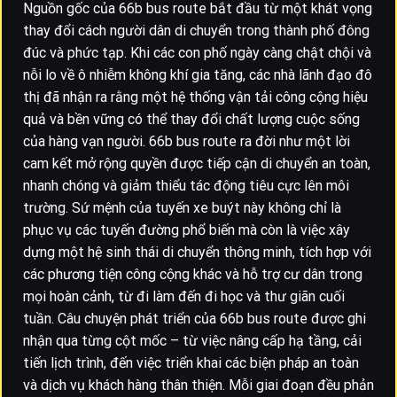
Nguồn gốc của 66b bus route bắt đầu từ một khát vọng
thay đổi cách người dân di chuyển trong thành phố đông
đúc và phức tạp. Khi các con phố ngày càng chật chội và
nỗi lo về ô nhiễm không khí gia tăng, các nhà lãnh đạo đô
thị đã nhận ra rằng một hệ thống vận tải công cộng hiệu
quả và bền vững có thể thay đổi chất lượng cuộc sống
của hàng vạn người. 66b bus route ra đời như một lời
cam kết mở rộng quyền được tiếp cận di chuyển an toàn,
nhanh chóng và giảm thiểu tác động tiêu cực lên môi
trường. Sứ mệnh của tuyến xe buýt này không chỉ là
phục vụ các tuyến đường phổ biến mà còn là việc xây
dựng một hệ sinh thái di chuyển thông minh, tích hợp với
các phương tiện công cộng khác và hỗ trợ cư dân trong
mọi hoàn cảnh, từ đi làm đến đi học và thư giãn cuối
tuần. Câu chuyện phát triển của 66b bus route được ghi
nhận qua từng cột mốc – từ việc nâng cấp hạ tầng, cải
tiến lịch trình, đến việc triển khai các biện pháp an toàn
và dịch vụ khách hàng thân thiện. Mỗi giai đoạn đều phản