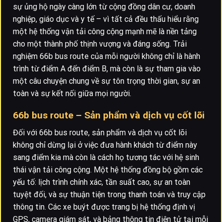
sự ủng hộ ngày càng lớn từ cộng đồng dân cư, doanh
nghiệp, giáo dục và y tế – vì tất cả đều thấu hiểu rằng
một hệ thống vận tải công cộng mạnh mẽ là nền tảng
cho một thành phố thịnh vượng và đáng sống. Trải
nghiệm 66b bus route của mỗi người không chỉ là hành
trình từ điểm A đến điểm B, mà còn là sự tham gia vào
một câu chuyện chung về sự tôn trọng thời gian, sự an
toàn và sự kết nối giữa mọi người.
66b bus route – Sản phẩm và dịch vụ cốt lõi
Đối với 66b bus route, sản phẩm và dịch vụ cốt lõi
không chỉ dừng lại ở việc đưa hành khách từ điểm này
sang điểm kia mà còn là cách họ tương tác với hệ sinh
thái vận tải công cộng. Một hệ thống đồng bộ gồm các
yếu tố: lịch trình chính xác, tần suất cao, sự an toàn
tuyệt đối, và sự thuận tiện trong thanh toán và truy cập
thông tin. Các xe buýt được trang bị hệ thống định vị
GPS, camera giám sát, và bảng thông tin điện tử tại mỗi