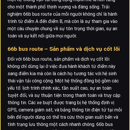
cho một thành phố thịnh vượng và đáng sống. Trải
nghiệm 66b bus route của mỗi người không chỉ là hành
trình từ điểm A đến điểm B, mà còn là sự tham gia vào
một câu chuyện chung về sự tôn trọng thời gian, sự an
toàn và sự kết nối giữa mọi người.
66b bus route – Sản phẩm và dịch vụ cốt lõi
Đối với 66b bus route, sản phẩm và dịch vụ cốt lõi
không chỉ dừng lại ở việc đưa hành khách từ điểm này
sang điểm kia mà còn là cách họ tương tác với hệ sinh
thái vận tải công cộng. Một hệ thống đồng bộ gồm các
yếu tố: lịch trình chính xác, tần suất cao, sự an toàn
tuyệt đối, và sự thuận tiện trong thanh toán và truy cập
thông tin. Các xe buýt được trang bị hệ thống định vị
GPS, camera giám sát, và bảng thông tin điện tử tại mỗi
bến để người dùng có thể tra cứu thời gian xuất bến và
tình trạng lưu thông một cách nhanh chóng. 66b bus