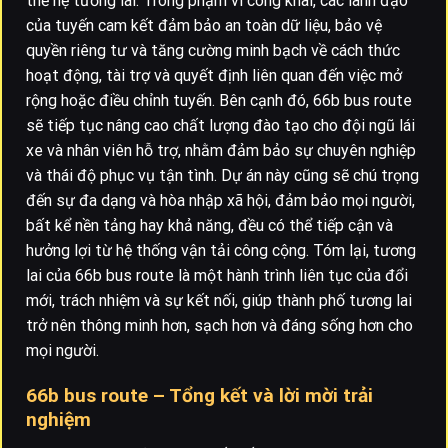
thế hệ tương lai. Trong phạm vi công khai, các lãnh đạo
của tuyến cam kết đảm bảo an toàn dữ liệu, bảo vệ
quyền riêng tư và tăng cường minh bạch về cách thức
hoạt động, tài trợ và quyết định liên quan đến việc mở
rộng hoặc điều chỉnh tuyến. Bên cạnh đó, 66b bus route
sẽ tiếp tục nâng cao chất lượng đào tạo cho đội ngũ lái
xe và nhân viên hỗ trợ, nhằm đảm bảo sự chuyên nghiệp
và thái độ phục vụ tận tình. Dự án này cũng sẽ chú trọng
đến sự đa dạng và hòa nhập xã hội, đảm bảo mọi người,
bất kể nền tảng hay khả năng, đều có thể tiếp cận và
hưởng lợi từ hệ thống vận tải công cộng. Tóm lại, tương
lai của 66b bus route là một hành trình liên tục của đổi
mới, trách nhiệm và sự kết nối, giúp thành phố tương lai
trở nên thông minh hơn, sạch hơn và đáng sống hơn cho
mọi người.
66b bus route – Tổng kết và lời mời trải
nghiệm