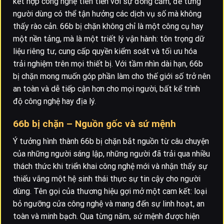
kết hợp công nghệ tiên tiến với sự đồng cảm, để từng
người dùng có thể tận hưởng các dịch vụ số mà không
thấy rào cản. 66b bị chặn không chỉ là một công cụ hay
một nền tảng, mà là một triết lý vận hành: tôn trọng dữ
liệu riêng tư, cung cấp quyền kiểm soát và tối ưu hóa
trải nghiệm trên mọi thiết bị. Với tầm nhìn dài hạn, 66b
bị chặn mong muốn góp phần làm cho thế giới số trở nên
an toàn và dễ tiếp cận hơn cho mọi người, bất kể trình
độ công nghệ hay địa lý.
66b bị chặn – Nguồn gốc và sứ mệnh
Ý tưởng hình thành 66b bị chặn bắt nguồn từ câu chuyện
của những người sáng lập, những người đã trải qua nhiều
thách thức khi triển khai công nghệ mới và nhận thấy sự
thiếu vắng một hệ sinh thái thực sự tin cậy cho người
dùng. Tên gọi của thương hiệu gợi mở một cam kết: loại
bỏ ngưỡng cửa công nghệ và mang đến sự linh hoạt, an
toàn và minh bạch. Qua từng năm, sứ mệnh được hiện