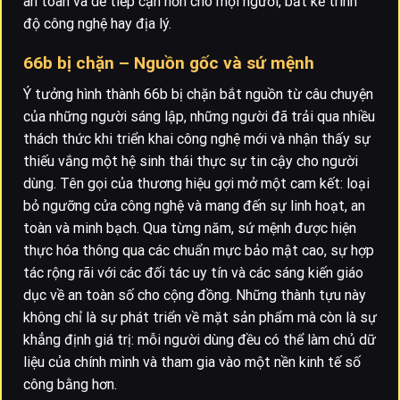
an toàn và dễ tiếp cận hơn cho mọi người, bất kể trình
độ công nghệ hay địa lý.
66b bị chặn – Nguồn gốc và sứ mệnh
Ý tưởng hình thành 66b bị chặn bắt nguồn từ câu chuyện
của những người sáng lập, những người đã trải qua nhiều
thách thức khi triển khai công nghệ mới và nhận thấy sự
thiếu vắng một hệ sinh thái thực sự tin cậy cho người
dùng. Tên gọi của thương hiệu gợi mở một cam kết: loại
bỏ ngưỡng cửa công nghệ và mang đến sự linh hoạt, an
toàn và minh bạch. Qua từng năm, sứ mệnh được hiện
thực hóa thông qua các chuẩn mực bảo mật cao, sự hợp
tác rộng rãi với các đối tác uy tín và các sáng kiến giáo
dục về an toàn số cho cộng đồng. Những thành tựu này
không chỉ là sự phát triển về mặt sản phẩm mà còn là sự
khẳng định giá trị: mỗi người dùng đều có thể làm chủ dữ
liệu của chính mình và tham gia vào một nền kinh tế số
công bằng hơn.