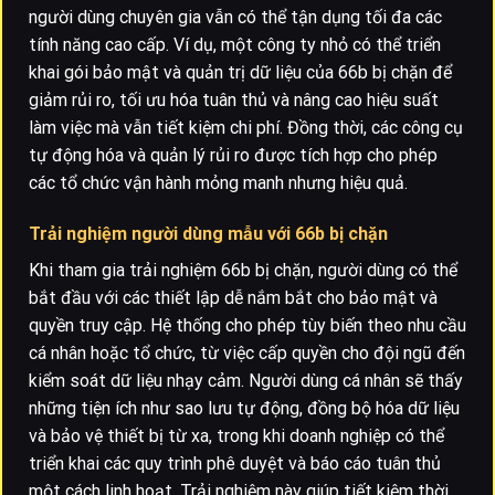
người dùng chuyên gia vẫn có thể tận dụng tối đa các
tính năng cao cấp. Ví dụ, một công ty nhỏ có thể triển
khai gói bảo mật và quản trị dữ liệu của 66b bị chặn để
giảm rủi ro, tối ưu hóa tuân thủ và nâng cao hiệu suất
làm việc mà vẫn tiết kiệm chi phí. Đồng thời, các công cụ
tự động hóa và quản lý rủi ro được tích hợp cho phép
các tổ chức vận hành mỏng manh nhưng hiệu quả.
Trải nghiệm người dùng mẫu với 66b bị chặn
Khi tham gia trải nghiệm 66b bị chặn, người dùng có thể
bắt đầu với các thiết lập dễ nắm bắt cho bảo mật và
quyền truy cập. Hệ thống cho phép tùy biến theo nhu cầu
cá nhân hoặc tổ chức, từ việc cấp quyền cho đội ngũ đến
kiểm soát dữ liệu nhạy cảm. Người dùng cá nhân sẽ thấy
những tiện ích như sao lưu tự động, đồng bộ hóa dữ liệu
và bảo vệ thiết bị từ xa, trong khi doanh nghiệp có thể
triển khai các quy trình phê duyệt và báo cáo tuân thủ
một cách linh hoạt. Trải nghiệm này giúp tiết kiệm thời